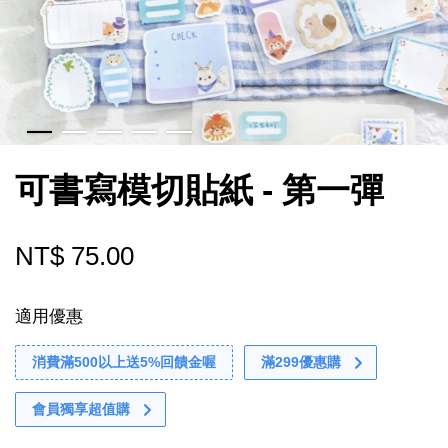
可書寫模切貼紙 - 第一彈
NT$ 75.00
適用優惠
消費滿500以上送5%回饋金喔
滿299優惠購
會員獨享超值購