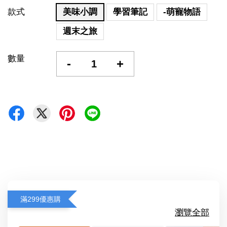
款式
美味小調
學習筆記
-萌寵物語
週末之旅
數量
-
+
滿299優惠購
瀏覽全部