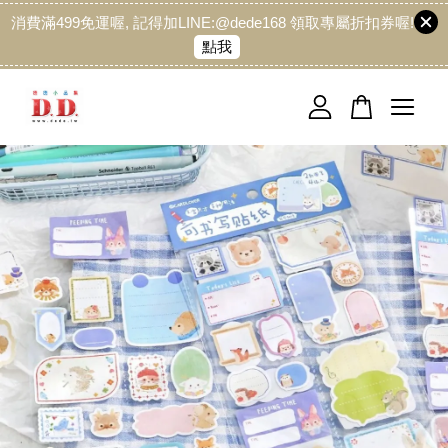
消費滿499免運喔, 記得加LINE:@dede168 領取專屬折扣券喔!
點我
您的購物車目前還是空的。
繼續購物