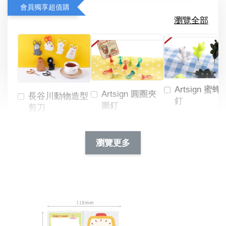
會員獨享超值購
瀏覽全部
Artsign 蜜蜂
Artsign 圓圈夾
長谷川動物造型
釘
圖釘
剪刀
-
NT$ 19.00
NT$ 88.00
-
+
-
+
瀏覽更多
NT$ 19.00
NT$ 19.00
NT$ 173.00
NT$ 66.00
加入購物車