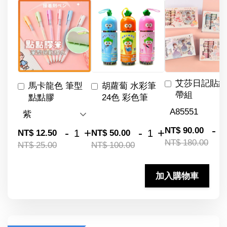
艾莎日記貼紙
馬卡龍色 筆型
胡蘿蔔 水彩筆
帶組
點點膠
24色 彩色筆
-
NT$ 90.00
-
+
-
+
NT$ 12.50
NT$ 50.00
NT$ 180.00
NT$ 25.00
NT$ 100.00
加入購物車