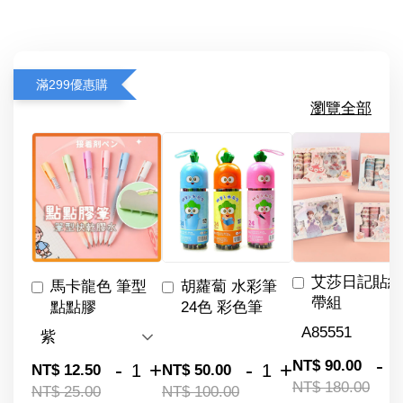
滿299優惠購
瀏覽全部
艾莎日記貼紙
馬卡龍色 筆型
胡蘿蔔 水彩筆
帶組
點點膠
24色 彩色筆
-
NT$ 90.00
-
+
-
+
NT$ 12.50
NT$ 50.00
NT$ 180.00
NT$ 25.00
NT$ 100.00