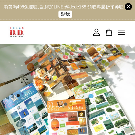
消費滿499免運喔, 記得加LINE:@dede168 領取專屬折扣券喔!
點我
您的購物車目前還是空的。
繼續購物