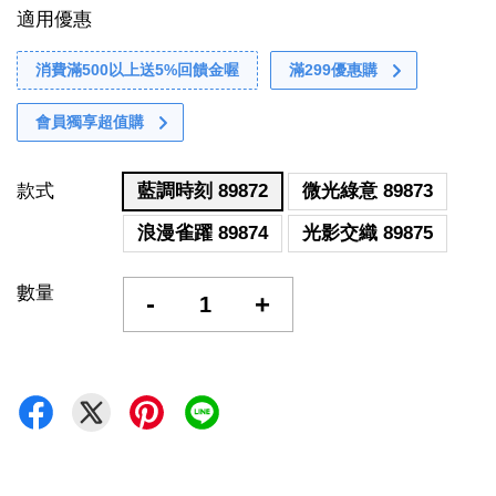
適用優惠
消費滿500以上送5%回饋金喔
滿299優惠購
會員獨享超值購
款式
藍調時刻 89872
微光綠意 89873
浪漫雀躍 89874
光影交織 89875
數量
-
+