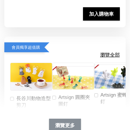
加入購物車
會員獨享超值購
瀏覽全部
Artsign 蜜蜂
Artsign 圓圈夾
長谷川動物造型
釘
圖釘
剪刀
-
NT$ 19.00
NT$ 88.00
-
+
-
+
瀏覽更多
NT$ 19.00
NT$ 19.00