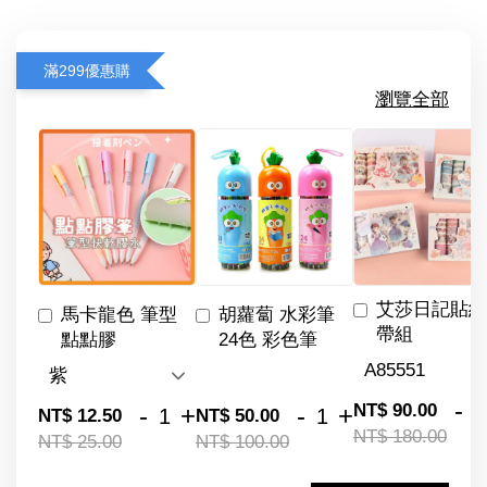
滿299優惠購
瀏覽全部
艾莎日記貼紙
馬卡龍色 筆型
胡蘿蔔 水彩筆
帶組
點點膠
24色 彩色筆
-
NT$ 90.00
-
+
-
+
NT$ 12.50
NT$ 50.00
NT$ 180.00
NT$ 25.00
NT$ 100.00