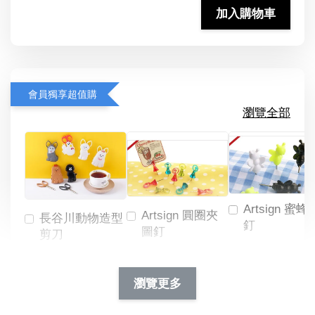
加入購物車
會員獨享超值購
瀏覽全部
Artsign 蜜蜂
Artsign 圓圈夾
長谷川動物造型
釘
圖釘
剪刀
-
NT$ 19.00
NT$ 88.00
-
+
-
+
瀏覽更多
NT$ 19.00
NT$ 19.00
NT$ 173.00
NT$ 66.00