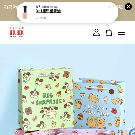
消費滿499免運喔, 記得加LINE:@dede168 領取專屬折扣券喔!
點我
您的購物車目前還是空的。
繼續購物