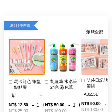
滿299優惠購
瀏覽全部
艾莎日記貼紙
馬卡龍色 筆型
胡蘿蔔 水彩筆
帶組
點點膠
24色 彩色筆
-
NT$ 90.00
-
+
-
+
NT$ 12.50
NT$ 50.00
NT$ 180.00
NT$ 25.00
NT$ 100.00