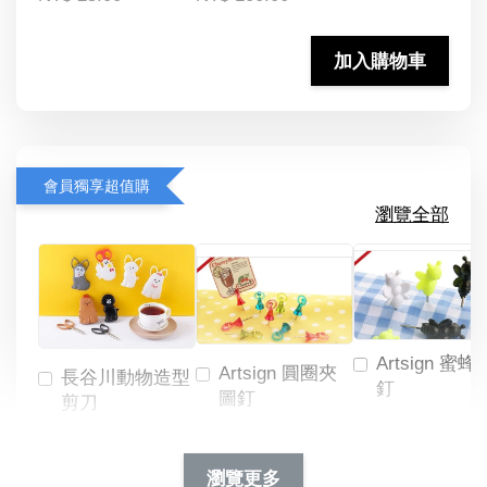
加入購物車
會員獨享超值購
瀏覽全部
Artsign 蜜蜂
Artsign 圓圈夾
長谷川動物造型
釘
圖釘
剪刀
-
NT$ 19.00
NT$ 88.00
-
+
-
+
瀏覽更多
NT$ 19.00
NT$ 19.00