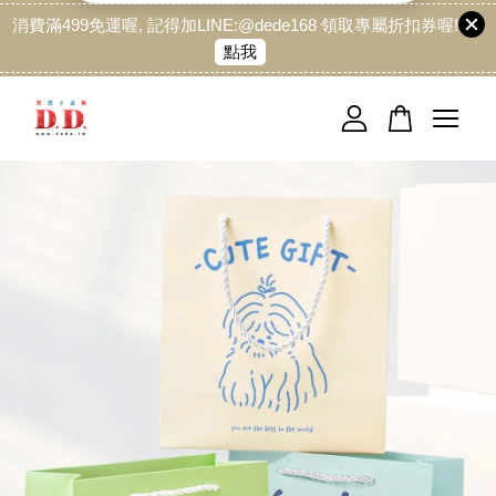
消費滿499免運喔, 記得加LINE:@dede168 領取專屬折扣券喔!
點我
您的購物車目前還是空的。
繼續購物