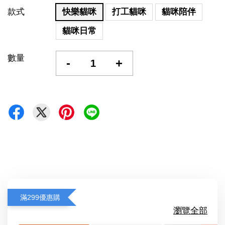
款式
快樂貓咪
打工貓咪
貓咪陪伴
貓咪日常
數量
-
+
滿299優惠購
瀏覽全部