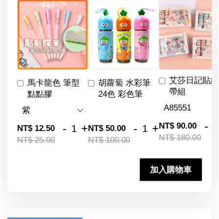
艾莎日記貼紙
馬卡龍色 筆型
胡蘿蔔 水彩筆
帶組
點點膠
24色 彩色筆
-
NT$ 90.00
-
+
-
+
NT$ 12.50
NT$ 50.00
NT$ 180.00
NT$ 25.00
NT$ 100.00
加入購物車