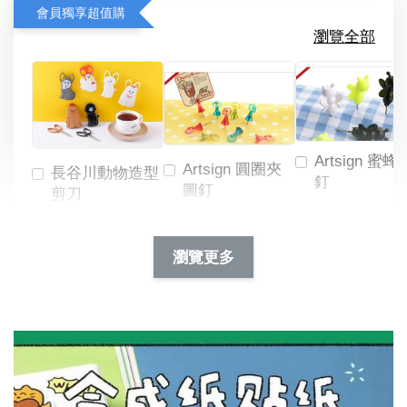
會員獨享超值購
瀏覽全部
Artsign 蜜蜂
Artsign 圓圈夾
長谷川動物造型
釘
圖釘
剪刀
-
NT$ 19.00
NT$ 88.00
-
+
-
+
瀏覽更多
NT$ 19.00
NT$ 19.00
NT$ 173.00
NT$ 66.00
加入購物車