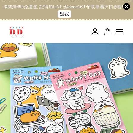
消費滿499免運喔, 記得加LINE:@dede168 領取專屬折扣券喔!
點我
您的購物車目前還是空的。
繼續購物