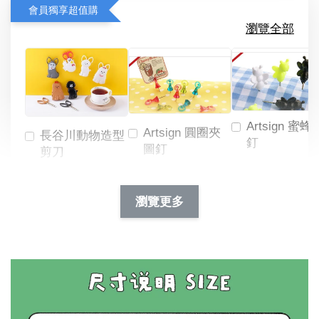
會員獨享超值購
瀏覽全部
Artsign 蜜蜂
Artsign 圓圈夾
長谷川動物造型
釘
圖釘
剪刀
-
NT$ 19.00
NT$ 88.00
-
+
-
+
瀏覽更多
NT$ 19.00
NT$ 19.00
NT$ 173.00
NT$ 66.00
加入購物車