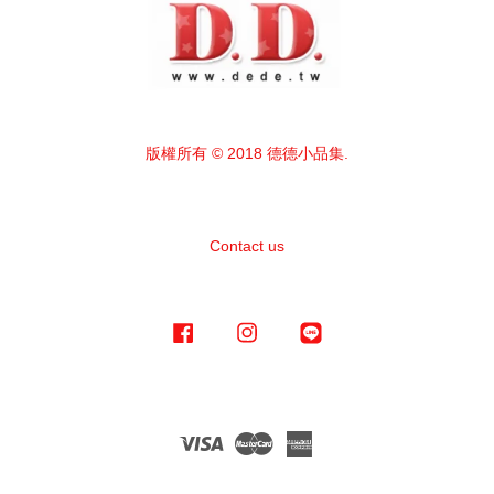
版權所有 © 2018 德德小品集.
Contact us
Facebook
Instagram
Line
Visa
Master
American
Express