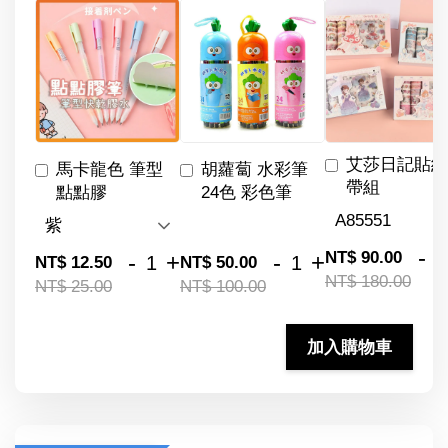
艾莎日記貼紙
馬卡龍色 筆型
胡蘿蔔 水彩筆
帶組
點點膠
24色 彩色筆
-
NT$ 90.00
-
+
-
+
NT$ 12.50
NT$ 50.00
NT$ 180.00
NT$ 25.00
NT$ 100.00
加入購物車