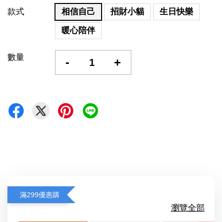
款式
相信自己
招財小貓
生日快樂
暖心陪伴
數量
-
+
滿299優惠購
瀏覽全部