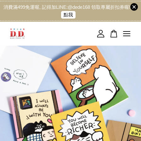
消費滿499免運喔, 記得加LINE:@dede168 領取專屬折扣券喔!
點我
您的購物車目前還是空的。
繼續購物