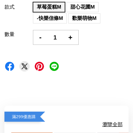
款式
草莓蛋糕M
甜心花圃M
-快樂信條M
歡樂萌物M
數量
-
+
滿299優惠購
瀏覽全部