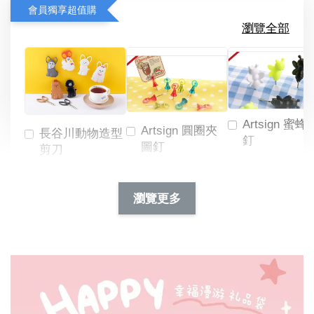
會員獨享超值購
瀏覽全部
Artsign 蜜蜂
Artsign 圓圈夾
長谷川動物造型
釘
圖釘
剪刀
-
NT$ 19.00
NT$ 88.00
-
+
-
+
瀏覽更多
NT$ 19.00
NT$ 19.00
NT$ 173.00
NT$ 66.00
加入購物車