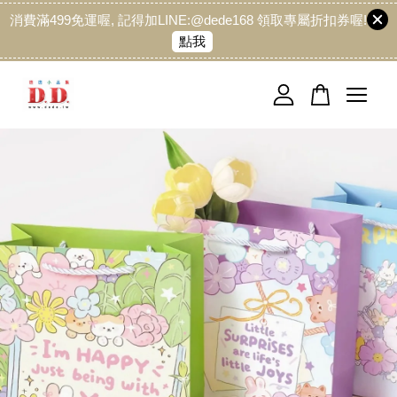
消費滿499免運喔, 記得加LINE:@dede168 領取專屬折扣券喔!
點我
您的購物車目前還是空的。
繼續購物