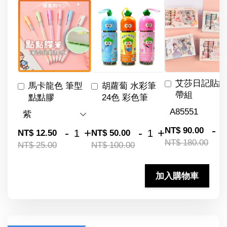
艾莎日記貼紙
馬卡龍色 筆型
胡蘿蔔 水彩筆
帶組
點點膠
24色 彩色筆
-
NT$ 90.00
-
+
-
+
NT$ 12.50
NT$ 50.00
NT$ 180.00
NT$ 25.00
NT$ 100.00
加入購物車