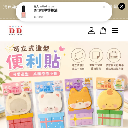
消費滿499免運喔, 記得加LINE:@dede168 領取專屬折扣券喔!
點我
您的購物車目前還是空的。
繼續購物