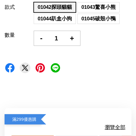
款式
01042探頭貓貓
01043驚喜小熊
01044趴盒小狗
01045破殼小鴨
數量
-
+
滿299優惠購
瀏覽全部