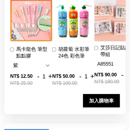
艾莎日記貼紙
馬卡龍色 筆型
胡蘿蔔 水彩筆
帶組
點點膠
24色 彩色筆
-
NT$ 90.00
-
+
-
+
NT$ 12.50
NT$ 50.00
NT$ 180.00
NT$ 25.00
NT$ 100.00
加入購物車