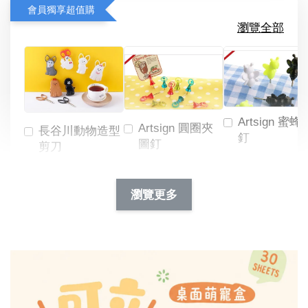
會員獨享超值購
瀏覽全部
Artsign 蜜蜂
Artsign 圓圈夾
長谷川動物造型
釘
圖釘
剪刀
-
NT$ 19.00
NT$ 88.00
-
+
-
+
瀏覽更多
NT$ 19.00
NT$ 19.00
NT$ 173.00
NT$ 66.00
加入購物車