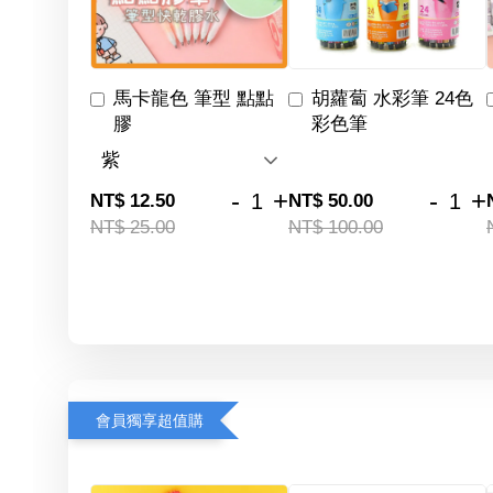
馬卡龍色 筆型 點點
胡蘿蔔 水彩筆 24色
膠
彩色筆
-
+
-
+
NT$ 12.50
NT$ 50.00
NT$ 25.00
NT$ 100.00
會員獨享超值購