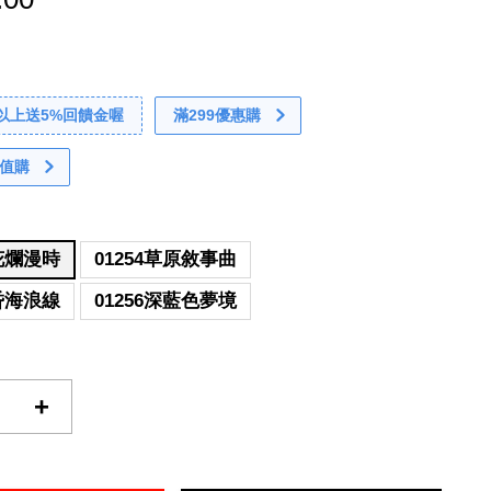
0以上送5%回饋金喔
滿299優惠購
值購
山花爛漫時
01254草原敘事曲
黃昏海浪線
01256深藍色夢境
+