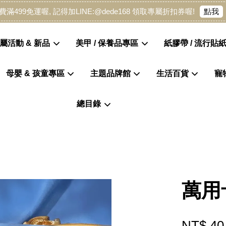
點我
費滿499免運喔, 記得加LINE:@dede168 領取專屬折扣券喔!
屬活動 & 新品
美甲 / 保養品專區
紙膠帶 / 流行貼紙
母嬰 & 孩童專區
主題品牌館
生活百貨
寵
您的購物車目前還是空的。
總目錄
繼續購物
萬用
NT$ 40