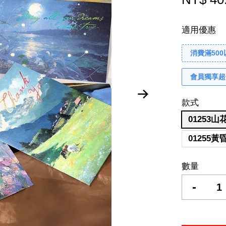
適用優惠
消費滿50
會員獨享超
款式
01253
01255
數量
-