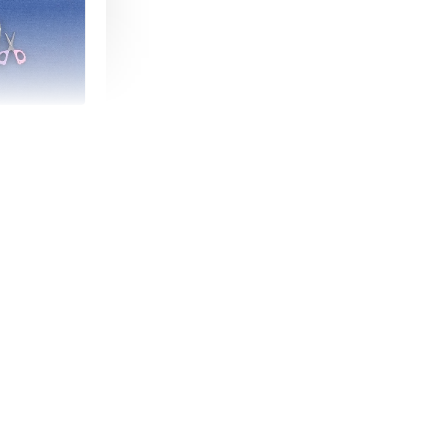
朵造型剪刀
-
+
購物車