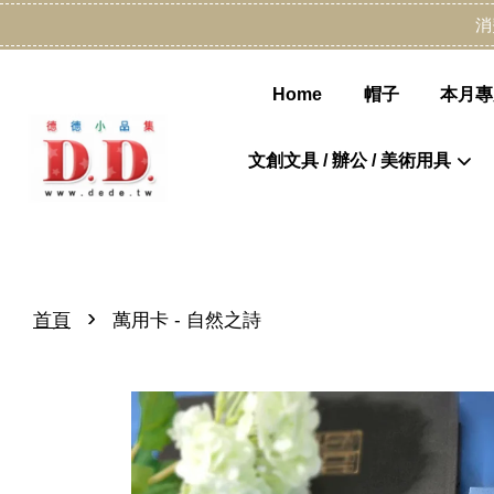
消
Home
帽子
本月專
文創文具 / 辦公 / 美術用具
›
首頁
萬用卡 - 自然之詩