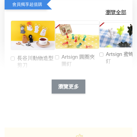
會員獨享超值購
瀏覽全部
Artsign 蜜蜂
Artsign 圓圈夾
長谷川動物造型
釘
圖釘
剪刀
-
NT$ 19.00
NT$ 88.00
-
+
-
+
瀏覽更多
NT$ 19.00
NT$ 19.00
NT$ 173.00
NT$ 66.00
加入購物車