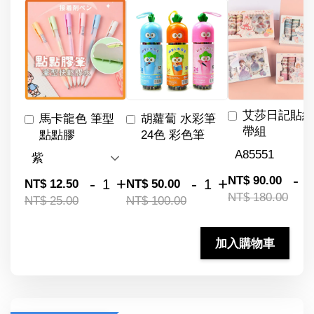
艾莎日記貼紙
馬卡龍色 筆型
胡蘿蔔 水彩筆
帶組
點點膠
24色 彩色筆
-
NT$ 90.00
-
+
-
+
NT$ 12.50
NT$ 50.00
NT$ 180.00
NT$ 25.00
NT$ 100.00
加入購物車