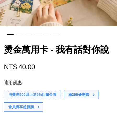
燙金萬用卡 - 我有話對你說
NT$ 40.00
適用優惠
消費滿500以上送5%回饋金喔
滿299優惠購
會員獨享超值購