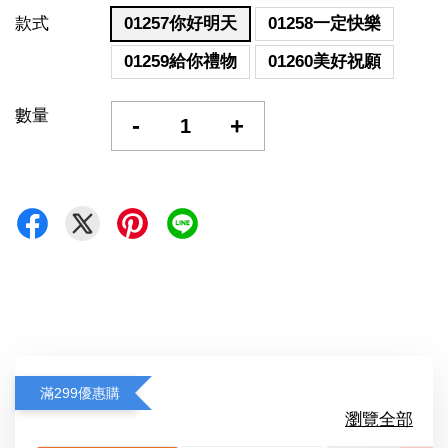
款式
01257你好明天
01258一定快樂
01259給你禮物
01260美好祝願
數量
-
+
滿299優惠購
瀏覽全部