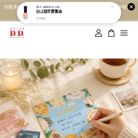
消費滿499免運喔, 記得加LINE:@dede168 領取專屬折扣券喔!
點我
您的購物車目前還是空的。
繼續購物