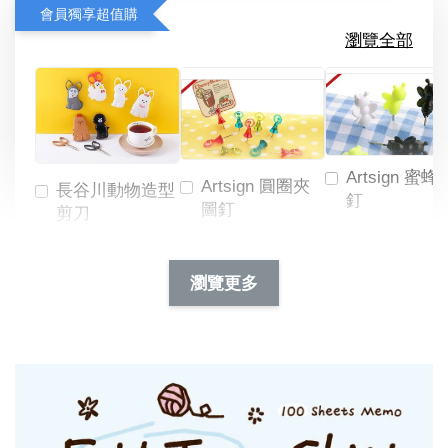
會員獨享超值購
瀏覽全部
Artsign 蜜蜂
Artsign 圓圈夾
長谷川動物造型
釘
圖釘
剪刀
-
NT$ 19.00
NT$ 88.00
-
+
-
+
瀏覽更多
NT$ 19.00
NT$ 19.00
NT$ 173.00
NT$ 66.00
加入購物車