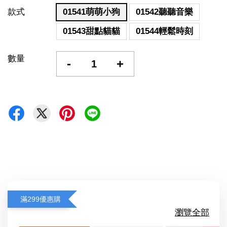
款式
01541萌萌小狗
01542聽聽音樂
01543甜點貓貓
01544輕鬆時刻
數量
-
+
滿299優惠購
瀏覽全部