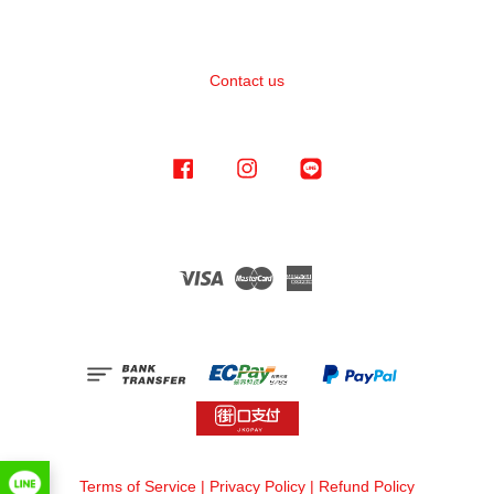
Contact us
Facebook
Instagram
Line
Visa
Master
American
Express
Terms of Service
|
Privacy Policy
|
Refund Policy