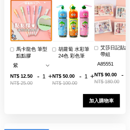
艾莎日記貼紙
馬卡龍色 筆型
胡蘿蔔 水彩筆
帶組
點點膠
24色 彩色筆
-
NT$ 90.00
-
+
-
+
NT$ 12.50
NT$ 50.00
NT$ 180.00
NT$ 25.00
NT$ 100.00
加入購物車