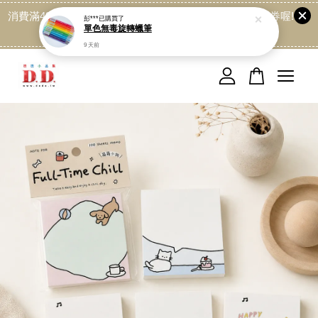
消費滿499免運喔, 記得加LINE:@dede168 領取專屬折扣券喔!
點我
您的購物車目前還是空的。
繼續購物