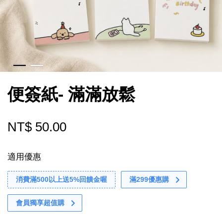
便簽紙- 滿滿放鬆
NT$ 50.00
適用優惠
消費滿500以上送5%回饋金喔
滿299優惠購
會員獨享超值購