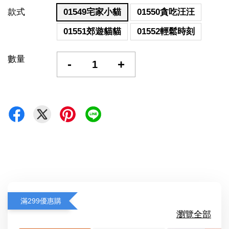
款式
01549宅家小貓
01550貪吃汪汪
01551郊遊貓貓
01552輕鬆時刻
數量
-
+
滿299優惠購
瀏覽全部