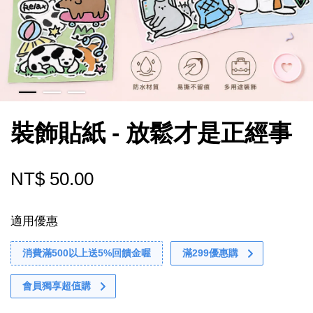
裝飾貼紙 - 放鬆才是正經事
NT$ 50.00
適用優惠
消費滿500以上送5%回饋金喔
滿299優惠購
會員獨享超值購