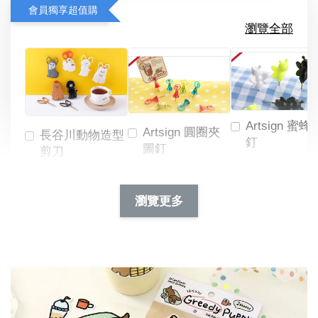
會員獨享超值購
瀏覽全部
Artsign 蜜蜂
Artsign 圓圈夾
長谷川動物造型
釘
圖釘
剪刀
-
NT$ 19.00
NT$ 88.00
-
+
-
+
瀏覽更多
NT$ 19.00
NT$ 19.00
NT$ 173.00
NT$ 66.00
加入購物車