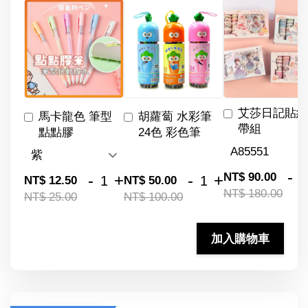
艾莎日記貼紙
馬卡龍色 筆型
胡蘿蔔 水彩筆
帶組
點點膠
24色 彩色筆
-
NT$ 90.00
-
+
-
+
NT$ 12.50
NT$ 50.00
NT$ 180.00
NT$ 25.00
NT$ 100.00
加入購物車