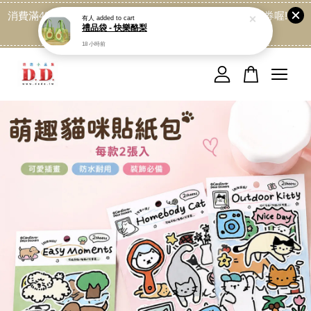
消費滿499免運喔, 記得加LINE:@dede168 領取專屬折扣券喔!
點我
您的購物車目前還是空的。
繼續購物