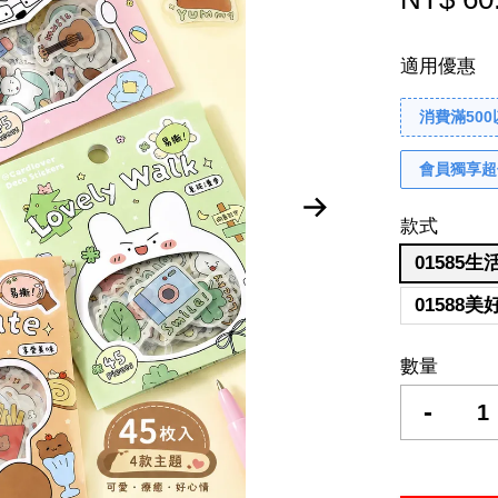
適用優惠
消費滿50
會員獨享超
款式
01585
01588
數量
-