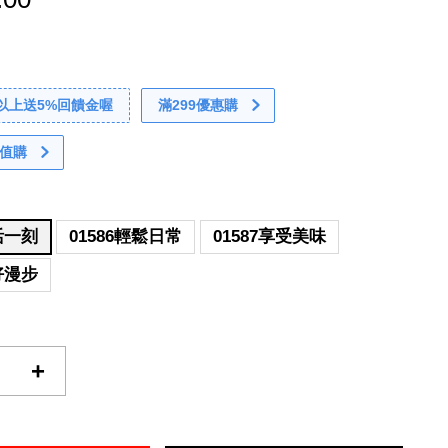
0以上送5%回饋金喔
滿299優惠購
值購
生活一刻
01586輕鬆日常
01587享受美味
美好漫步
+