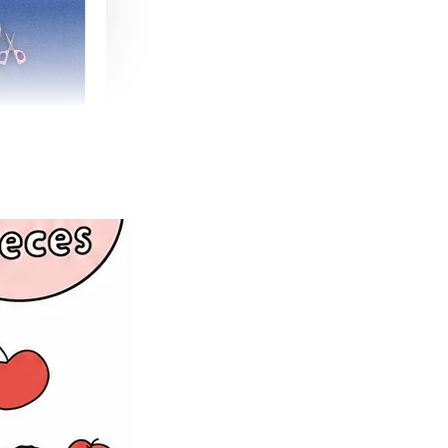
朵造型剪刀
-
+
購物車