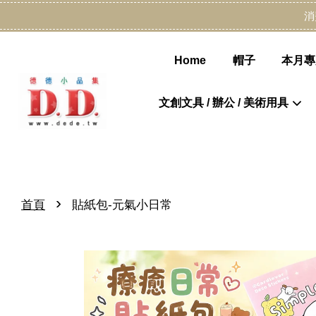
消
Home
帽子
本月專
文創文具 / 辦公 / 美術用具
›
首頁
貼紙包-元氣小日常