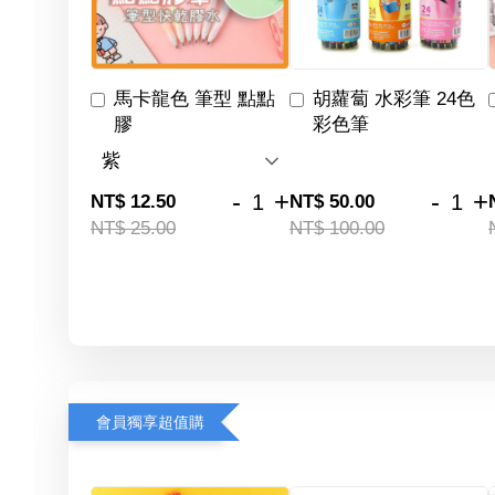
馬卡龍色 筆型 點點
胡蘿蔔 水彩筆 24色
膠
彩色筆
-
+
-
+
NT$ 12.50
NT$ 50.00
NT$ 25.00
NT$ 100.00
會員獨享超值購