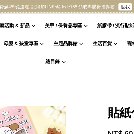
點我
費滿499免運喔, 記得加LINE:@dede168 領取專屬折扣券喔!
屬活動 & 新品
美甲 / 保養品專區
紙膠帶 / 流行貼紙
母嬰 & 孩童專區
主題品牌館
生活百貨
寵
您的購物車目前還是空的。
總目錄
繼續購物
貼紙
NT$ 60