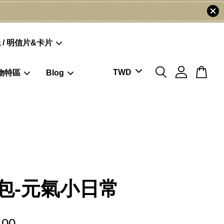
 / 明信片&卡片
物特區
Blog
包-元氣小日常
.00