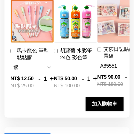
艾莎日記貼紙
馬卡龍色 筆型
胡蘿蔔 水彩筆
帶組
點點膠
24色 彩色筆
-
NT$ 90.00
-
+
-
+
NT$ 12.50
NT$ 50.00
NT$ 180.00
NT$ 25.00
NT$ 100.00
加入購物車