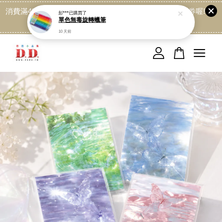
消費滿499免運喔, 記得加LINE:@dede168 領取專屬折扣券喔!
點我
您的購物車目前還是空的。
繼續購物