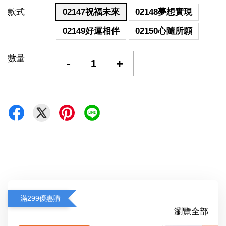
款式
02147祝福未來
02148夢想實現
02149好運相伴
02150心隨所願
數量
-
+
滿299優惠購
瀏覽全部