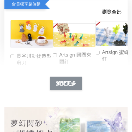
會員獨享超值購
瀏覽全部
Artsign 蜜蜂
Artsign 圓圈夾
長谷川動物造型
釘
圖釘
剪刀
-
NT$ 19.00
NT$ 88.00
-
+
-
+
瀏覽更多
NT$ 19.00
NT$ 19.00
NT$ 173.00
NT$ 66.00
加入購物車