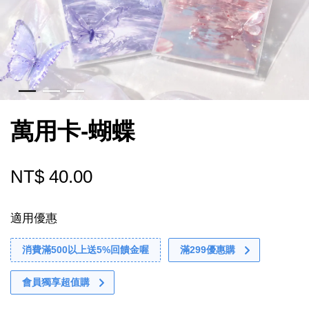
萬用卡-蝴蝶
NT$ 40.00
適用優惠
消費滿500以上送5%回饋金喔
滿299優惠購
會員獨享超值購