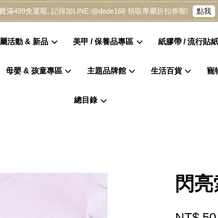
點我
費滿499免運喔, 記得加LINE:@dede168 領取專屬折扣券喔!
屬活動 & 新品
美甲 / 保養品專區
紙膠帶 / 流行貼紙
母嬰 & 孩童專區
主題品牌館
生活百貨
寵
您的購物車目前還是空的。
總目錄
繼續購物
閃亮
NT$ 50