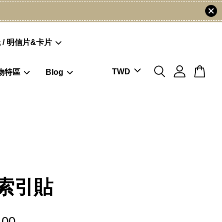
 / 明信片&卡片
物特區
Blog
索引貼
.00