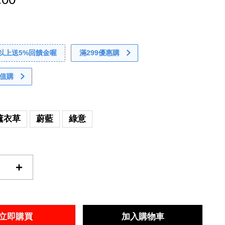
0以上送5%回饋金喔
滿299優惠購
值購
薰衣草
蔚藍
綠意
+
立即購買
加入購物車