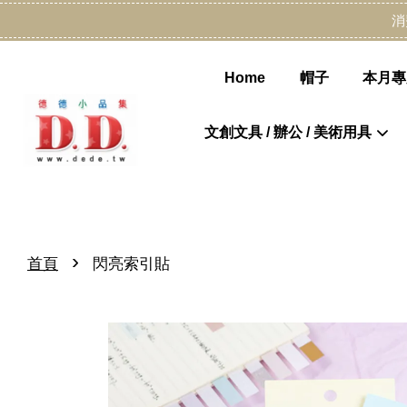
消
Home
帽子
本月專
文創文具 / 辦公 / 美術用具
›
首頁
閃亮索引貼