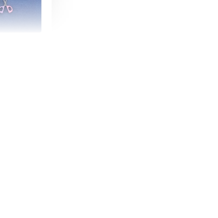
朵造型剪刀
-
+
購物車