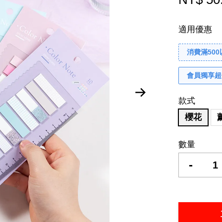
適用優惠
消費滿50
會員獨享超
款式
櫻花
數量
-