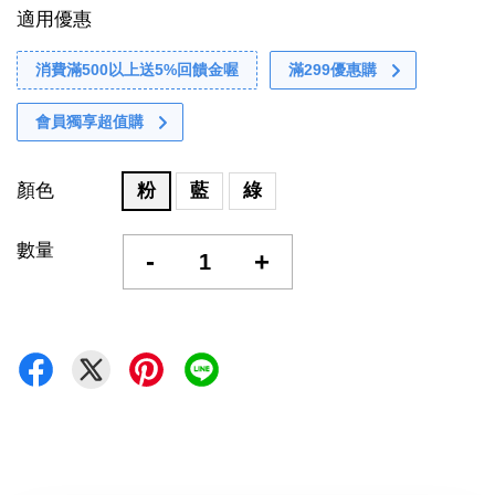
適用優惠
消費滿500以上送5%回饋金喔
滿299優惠購
會員獨享超值購
顏色
粉
藍
綠
數量
-
+