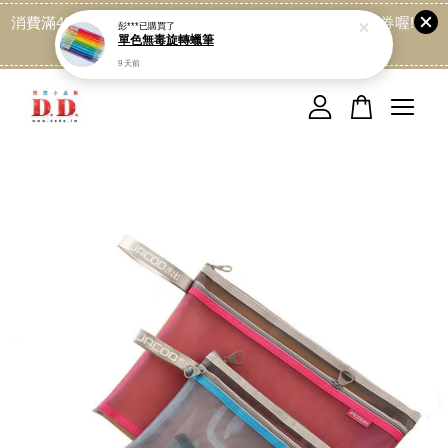
單色無毒旋轉蠟筆
消費滿499免運喔, 記得加LINE:@dede168 領取專屬折扣券喔!
9 天前
點我
您的購物車目前還是空的。
繼續購物