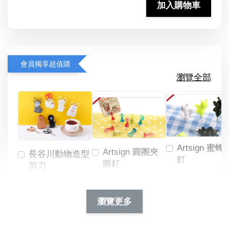
加入購物車
會員獨享超值購
瀏覽全部
Artsign 蜜蜂
Artsign 圓圈夾
長谷川動物造型
釘
圖釘
剪刀
-
NT$ 19.00
NT$ 88.00
-
+
-
+
瀏覽更多
NT$ 19.00
NT$ 19.00
NT$ 173.00
NT$ 66.00