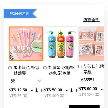
滿299優惠購
瀏覽全部
艾莎日記貼紙
馬卡龍色 筆型
胡蘿蔔 水彩筆
帶組
點點膠
24色 彩色筆
-
NT$ 90.00
-
+
-
+
NT$ 12.50
NT$ 50.00
NT$ 180.00
NT$ 25.00
NT$ 100.00