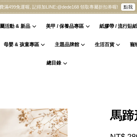
點我
費滿499免運喔, 記得加LINE:@dede168 領取專屬折扣券喔!
屬活動 & 新品
美甲 / 保養品專區
紙膠帶 / 流行貼紙
母嬰 & 孩童專區
主題品牌館
生活百貨
寵
您的購物車目前還是空的。
總目錄
繼續購物
馬蹄
NT$ 28