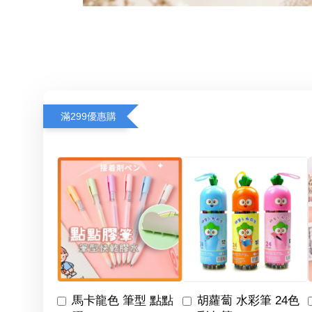
滿299優惠購
馬卡龍色 筆型 點點
胡蘿蔔 水彩筆 24色