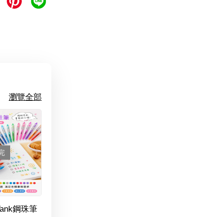
瀏覽全部
完
Tank鋼珠筆