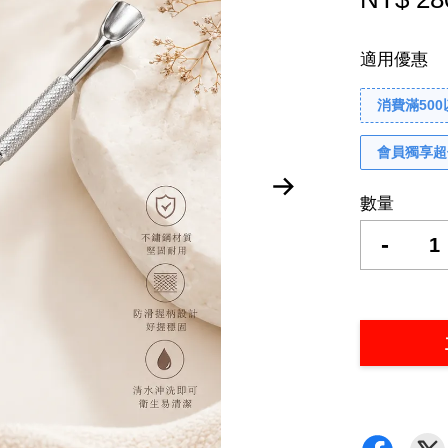
適用優惠
消費滿50
會員獨享超
數量
-