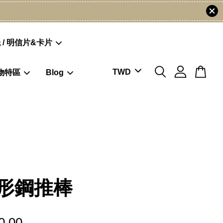
 / 明信片&卡片
物特區
Blog
形鋼推棒
0.00