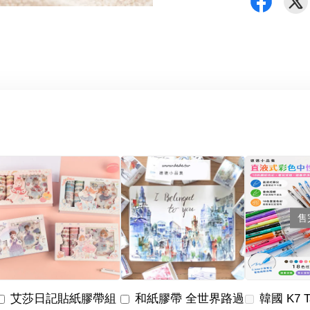
售
艾莎日記貼紙膠帶組
和紙膠帶 全世界路過
韓國 K7 