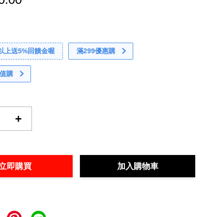
0以上送5%回饋金喔
滿299優惠購
值購
+
立即購買
加入購物車