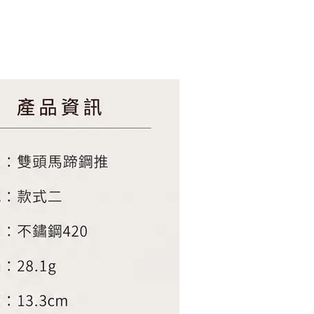
朵造型剪刀
-
+
購物車