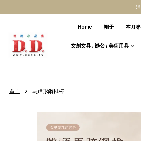
消
Home
帽子
本月專
文創文具 / 辦公 / 美術用具
›
首頁
馬蹄形鋼推棒