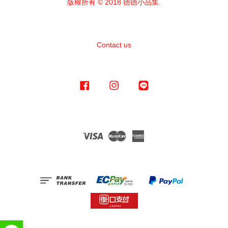
版權所有 © 2018 德德小品集.
Contact us
Facebook
Instagram
Line
Visa
Master
American
Express