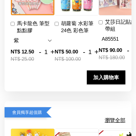
艾莎日記貼紙
馬卡龍色 筆型
胡蘿蔔 水彩筆
帶組
點點膠
24色 彩色筆
-
NT$ 90.00
-
+
-
+
NT$ 12.50
NT$ 50.00
NT$ 180.00
NT$ 25.00
NT$ 100.00
加入購物車
會員獨享超值購
瀏覽全部