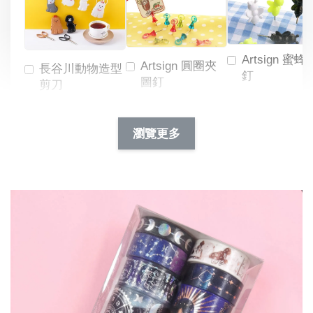
Artsign 蜜蜂
Artsign 圓圈夾
長谷川動物造型
釘
圖釘
剪刀
-
NT$ 19.00
NT$ 88.00
-
+
-
+
瀏覽更多
NT$ 19.00
NT$ 19.00
NT$ 173.00
NT$ 66.00
加入購物車