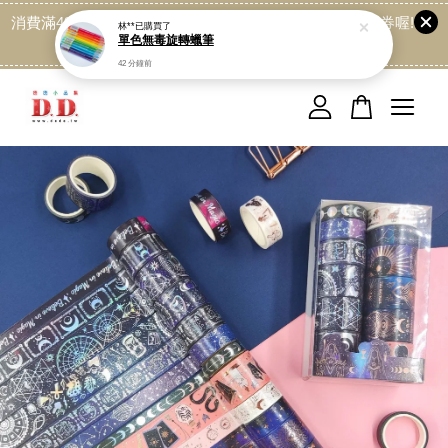
消費滿499免運喔, 記得加LINE:@dede168 領取專屬折扣券喔!
點我
您的購物車目前還是空的。
繼續購物