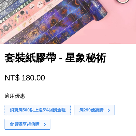
套裝紙膠帶 - 星象秘術
NT$ 180.00
適用優惠
消費滿500以上送5%回饋金喔
滿299優惠購
會員獨享超值購