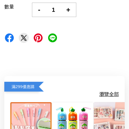
數量
-
+
滿299優惠購
瀏覽全部