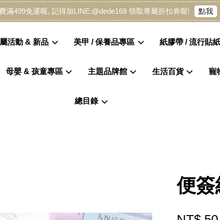
點我
費滿499免運喔, 記得加LINE:@dede168 領取專屬折扣券喔!
屬活動 & 新品
美甲 / 保養品專區
紙膠帶 / 流行貼紙
母嬰 & 孩童專區
主題品牌館
生活百貨
寵
您的購物車目前還是空的。
總目錄
繼續購物
便簽
NT$ 50