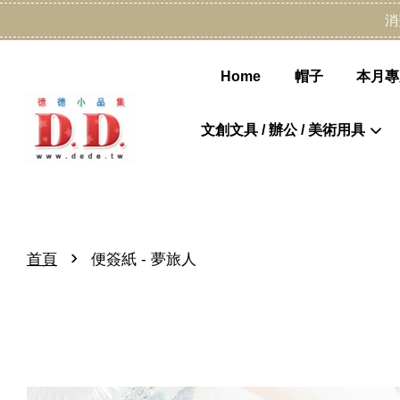
消
Home
帽子
本月專
文創文具 / 辦公 / 美術用具
›
首頁
便簽紙 - 夢旅人