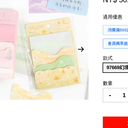
適用優惠
消費滿50
會員獨享超
款式
97669幻
數量
-