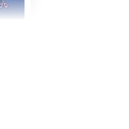
朵造型剪刀
-
+
購物車