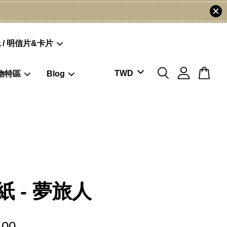
 / 明信片&卡片
物特區
Blog
紙 - 夢旅人
.00