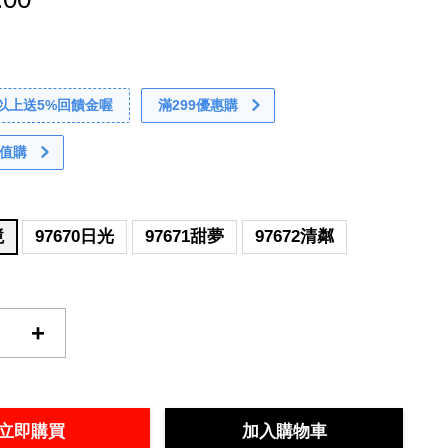
0以上送5%回饋金喔
滿299優惠購
值購
境
97670日光
97671甜夢
97672清粼
+
立即購買
加入購物車