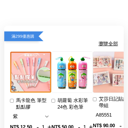
滿299優惠購
瀏覽全部
艾莎日記貼紙
馬卡龍色 筆型
胡蘿蔔 水彩筆
帶組
點點膠
24色 彩色筆
-
NT$ 90.00
-
+
-
+
NT$ 12.50
NT$ 50.00