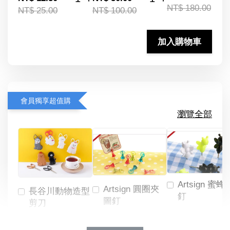
NT$ 180.00
NT$ 25.00
NT$ 100.00
加入購物車
會員獨享超值購
瀏覽全部
Artsign 蜜蜂
Artsign 圓圈夾
長谷川動物造型
釘
圖釘
剪刀
-
NT$ 19.00
NT$ 88.00