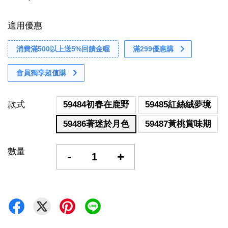
適用優惠
消費滿500以上送5%回饋金喔
滿299優惠購
會員獨享超值購
款式
59484初春在鹿野
59485紅絲絨夢境
59486著迷於月色
59487黃桃賞味期
數量
-
+