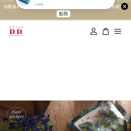
消費滿499免運喔, 記得加LINE:@dede168 領取專屬折扣券喔!
點我
您的購物車目前還是空的。
繼續購物