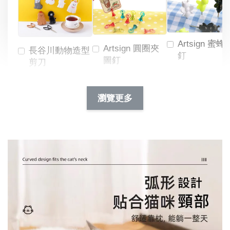
Artsign 蜜蜂
Artsign 圓圈夾
長谷川動物造型
釘
圖釘
剪刀
-
NT$ 19.00
NT$ 88.00
-
+
-
+
瀏覽更多
NT$ 19.00
NT$ 19.00
NT$ 173.00
NT$ 66.00
加入購物車