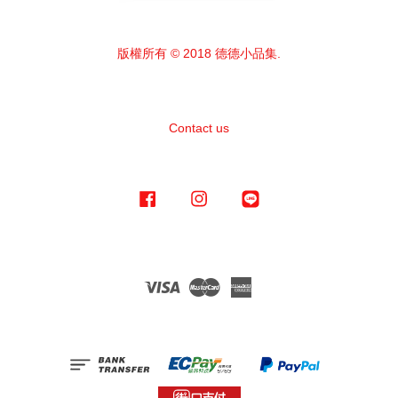
版權所有 © 2018 德德小品集.
Contact us
Facebook
Instagram
Line
Visa
Master
American
Express