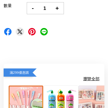
數量
-
+
滿299優惠購
瀏覽全部