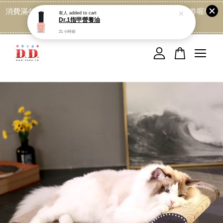
有人
added to cart
Dr.1指甲營養油
消費滿499免運喔, 記得加LINE:@dede168 領取專屬折扣券喔!
21 小時前
點我
您的購物車目前還是空的。
繼續購物