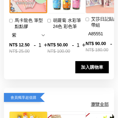
艾莎日記貼紙
馬卡龍色 筆型
胡蘿蔔 水彩筆
帶組
點點膠
24色 彩色筆
-
NT$ 90.00
-
+
-
+
NT$ 12.50
NT$ 50.00
NT$ 180.00
NT$ 25.00
NT$ 100.00
加入購物車
會員獨享超值購
瀏覽全部