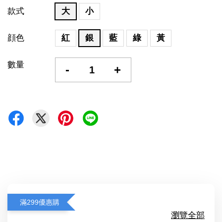
款式
大
小
顔色
紅
銀
藍
綠
黃
數量
-
+
滿299優惠購
瀏覽全部