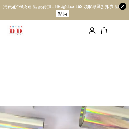
消費滿499免運喔, 記得加LINE:@dede168 領取專屬折扣券喔!
點我
您的購物車目前還是空的。
繼續購物