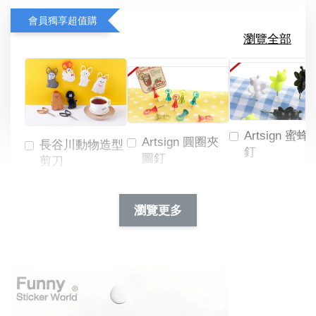
會員獨享超值購
瀏覽全部
Artsign 蜜蜂
Artsign 圓圈夾
長谷川動物造型
釘
圖釘
剪刀
-
NT$ 19.00
NT$ 88.00
-
+
-
+
瀏覽更多
NT$ 19.00
NT$ 19.00
NT$ 173.00
NT$ 66.00
加入購物車