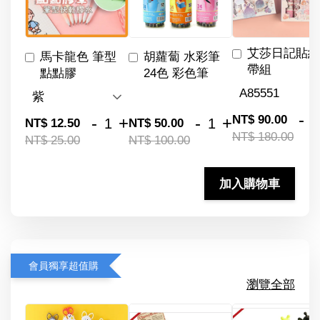
艾莎日記貼紙
馬卡龍色 筆型
胡蘿蔔 水彩筆
帶組
點點膠
24色 彩色筆
-
NT$ 90.00
-
+
-
+
NT$ 12.50
NT$ 50.00
NT$ 180.00
NT$ 25.00
NT$ 100.00
加入購物車
會員獨享超值購
瀏覽全部