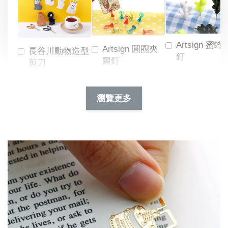
Artsign 蜜蜂
Artsign 圓圈夾
長谷川動物造型
釘
圖釘
剪刀
-
NT$ 19.00
NT$ 88.00
-
+
-
+
瀏覽更多
NT$ 19.00
NT$ 19.00
NT$ 173.00
NT$ 66.00
加入購物車