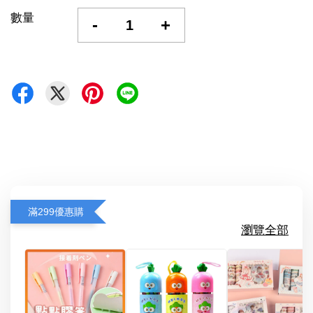
數量
-
+
滿299優惠購
瀏覽全部