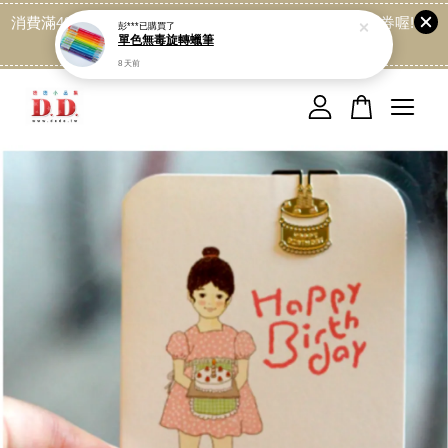
消費滿499免運喔, 記得加LINE:@dede168 領取專屬折扣券喔!
點我
您的購物車目前還是空的。
繼續購物