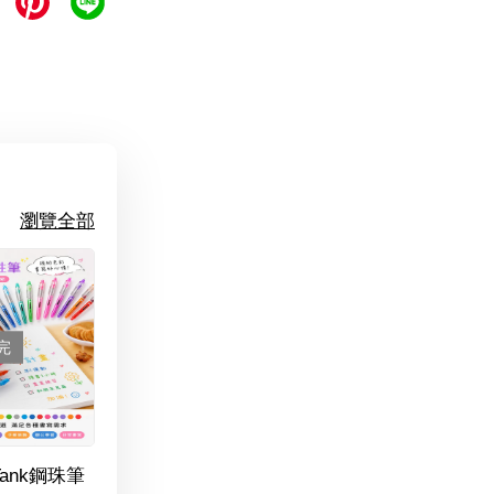
瀏覽全部
完
Tank鋼珠筆