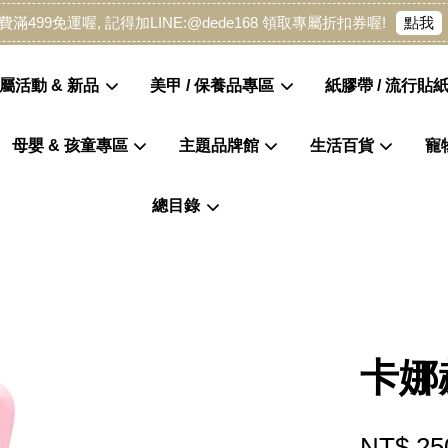
點我
費滿499免運喔, 記得加LINE:@dede168 領取專屬折扣券喔!
屬活動 & 新品
美甲 / 保養品專區
紙膠帶 / 流行貼紙
母嬰 & 孩童專區
主題品牌館
生活百貨
寵
您的購物車目前還是空的。
總目錄
繼續購物
卡娜
NT$ 25