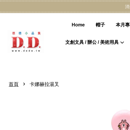
消
Home
帽子
本月專
文創文具 / 辦公 / 美術用具
›
首頁
卡娜赫拉湯叉