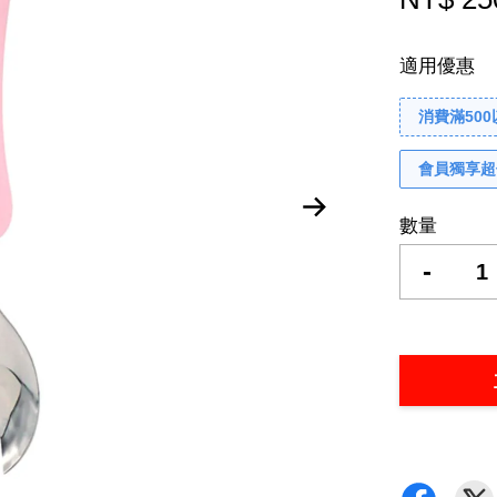
適用優惠
消費滿50
會員獨享超
數量
-