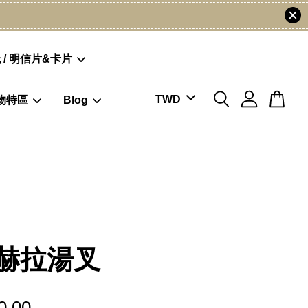
 / 明信片&卡片
物特區
Blog
赫拉湯叉
0.00