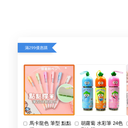
滿299優惠購
馬卡龍色 筆型 點點
胡蘿蔔 水彩筆 24色