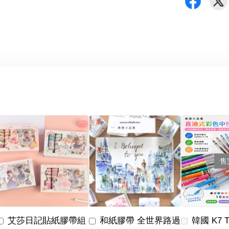
售
艾莎日記貼紙膠帶組
和紙膠帶 全世界路過
韓國 K7 