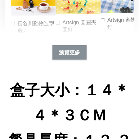
Artsign 蜜蜂
Artsign 圓圈夾
長谷川動物造型
釘
圖釘
剪刀
-
NT$ 19.00
NT$ 88.00
-
+
-
+
瀏覽更多
NT$ 19.00
NT$ 19.00
NT$ 173.00
NT$ 66.00
加入購物車
盒子大小：１４＊
４＊３ＣＭ