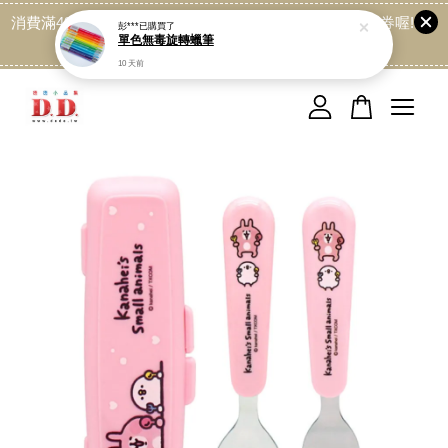
消費滿499免運喔, 記得加LINE:@dede168 領取專屬折扣券喔!
點我
您的購物車目前還是空的。
繼續購物