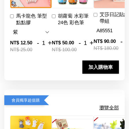
艾莎日記貼紙
馬卡龍色 筆型
胡蘿蔔 水彩筆
帶組
點點膠
24色 彩色筆
-
NT$ 90.00
-
+
-
+
NT$ 12.50
NT$ 50.00
NT$ 180.00
NT$ 25.00
NT$ 100.00
加入購物車
會員獨享超值購
瀏覽全部