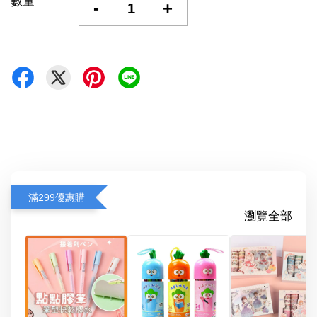
數量
-
+
滿299優惠購
瀏覽全部