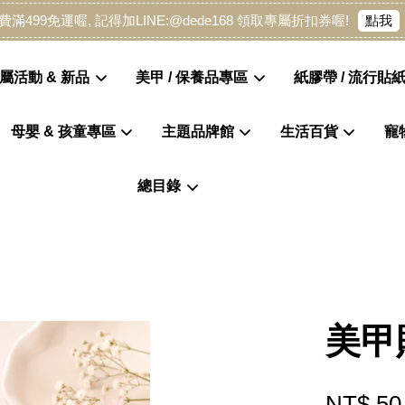
點我
費滿499免運喔, 記得加LINE:@dede168 領取專屬折扣券喔!
屬活動 & 新品
美甲 / 保養品專區
紙膠帶 / 流行貼紙
母嬰 & 孩童專區
主題品牌館
生活百貨
寵
您的購物車目前還是空的。
總目錄
繼續購物
美甲
NT$ 50