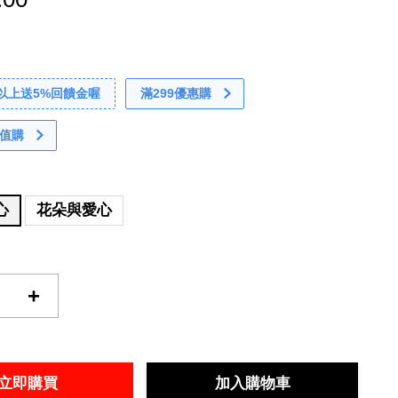
0以上送5%回饋金喔
滿299優惠購
值購
心
花朵與愛心
+
立即購買
加入購物車