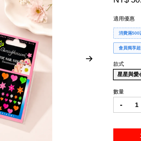
適用優惠
消費滿50
會員獨享超
款式
星星與愛
數量
-