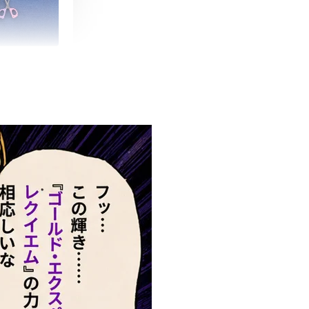
朵造型剪刀
-
+
購物車