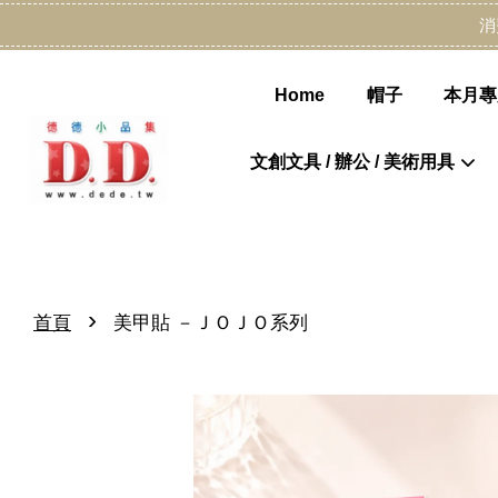
消
Home
帽子
本月專
文創文具 / 辦公 / 美術用具
›
首頁
美甲貼 －ＪＯＪＯ系列