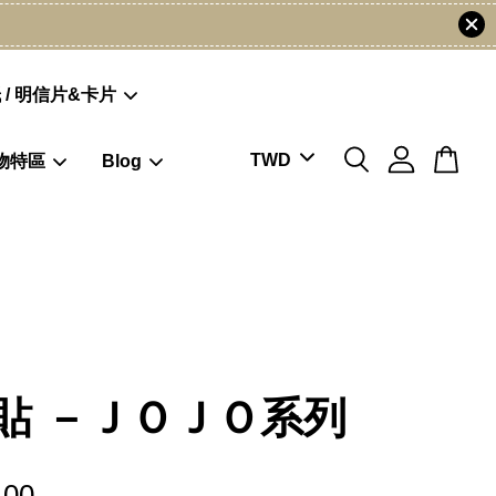
 / 明信片&卡片
物特區
Blog
貼 －ＪＯＪＯ系列
.00