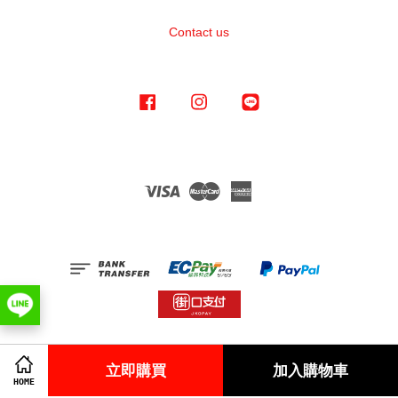
Contact us
Facebook
Instagram
Line
Visa
Master
American
Express
Terms of Service
|
Privacy Policy
|
Refund Policy
立即購買
加入購物車
HOME