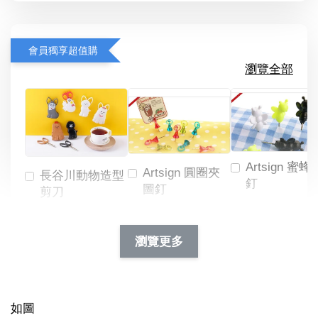
會員獨享超值購
瀏覽全部
Artsign 蜜蜂
Artsign 圓圈夾
長谷川動物造型
釘
圖釘
剪刀
-
NT$ 19.00
NT$ 88.00
-
+
-
+
瀏覽更多
NT$ 19.00
NT$ 19.00
NT$ 173.00
NT$ 66.00
加入購物車
如圖