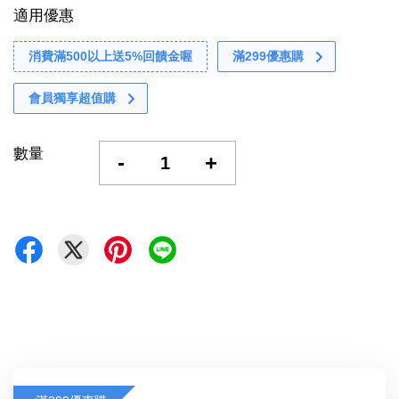
適用優惠
消費滿500以上送5%回饋金喔
滿299優惠購
會員獨享超值購
數量
-
+