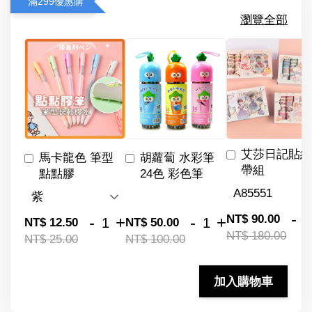
滿299優惠購
瀏覽全部
艾莎日記貼紙
馬卡龍色 筆型
胡蘿蔔 水彩筆
帶組
點點膠
24色 彩色筆
-
NT$ 90.00
-
+
-
+
NT$ 12.50
NT$ 50.00
NT$ 180.00
NT$ 25.00
NT$ 100.00
加入購物車