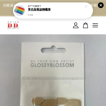
消費滿499免運喔, 記得加LINE:@dede168 領取專屬折扣券喔!
彭***
已購買了
單色無毒旋轉蠟筆
點我
8 天前
您的購物車目前還是空的。
繼續購物