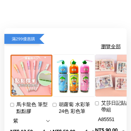
滿299優惠購
瀏覽全部
艾莎日記貼紙
馬卡龍色 筆型
胡蘿蔔 水彩筆
帶組
點點膠
24色 彩色筆
-
NT$ 90.00