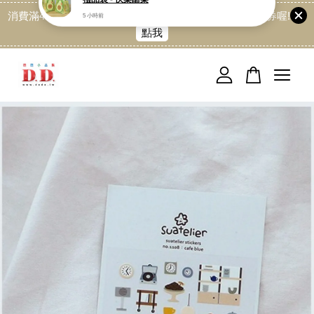
消費滿499免運喔, 記得加LINE:@dede168 領取專屬折扣券喔!
點我
您的購物車目前還是空的。
繼續購物