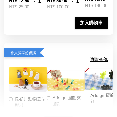
-
+
-
+
NT$ 12.50
NT$ 50.00
NT$ 180.00
NT$ 25.00
NT$ 100.00
加入購物車
會員獨享超值購
瀏覽全部
Artsign 蜜蜂
Artsign 圓圈夾
長谷川動物造型
釘
圖釘
剪刀
-
NT$ 19.00