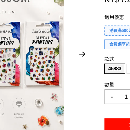
適用優惠
消費滿50
會員獨享超
款式
45883
數量
-