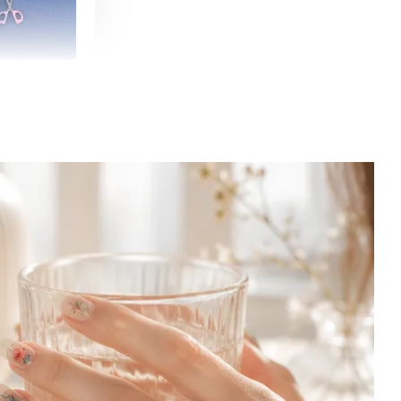
朵造型剪刀
-
+
購物車