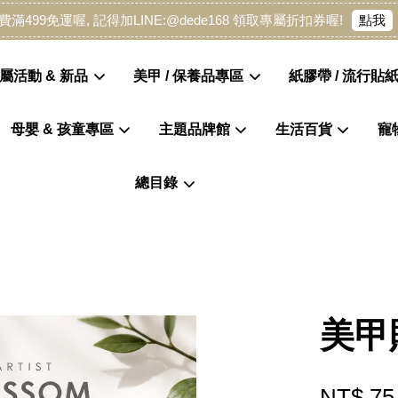
點我
費滿499免運喔, 記得加LINE:@dede168 領取專屬折扣券喔!
屬活動 & 新品
美甲 / 保養品專區
紙膠帶 / 流行貼紙
母嬰 & 孩童專區
主題品牌館
生活百貨
寵
您的購物車目前還是空的。
總目錄
繼續購物
美甲
NT$ 75