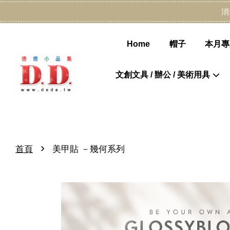
消
Home
帽子
本月專
文創文具 / 辦公 / 美術用具
›
首頁
美甲貼 －幾何系列