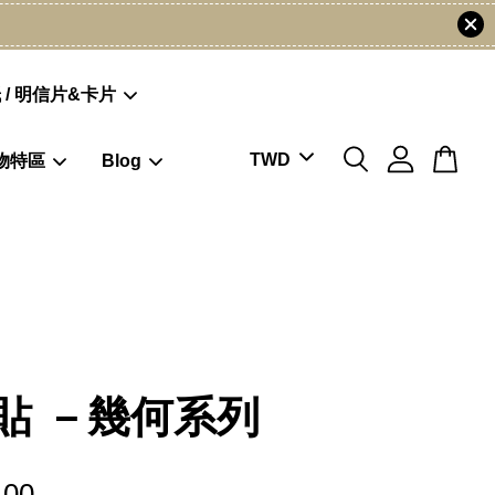
 / 明信片&卡片
物特區
Blog
貼 －幾何系列
.00