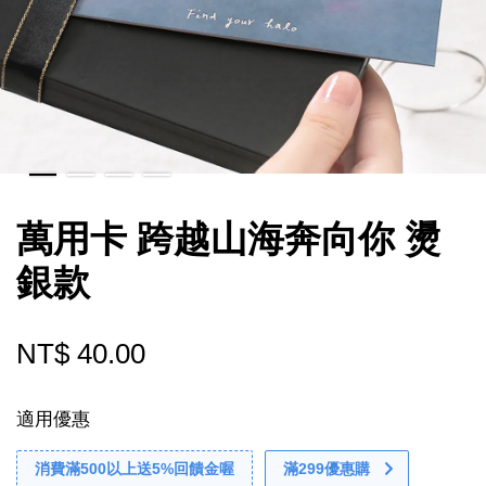
萬用卡 跨越山海奔向你 燙
銀款
NT$ 40.00
適用優惠
消費滿500以上送5%回饋金喔
滿299優惠購