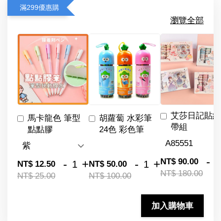
滿299優惠購
瀏覽全部
艾莎日記貼紙
馬卡龍色 筆型
胡蘿蔔 水彩筆
帶組
點點膠
24色 彩色筆
-
NT$ 90.00
-
+
-
+
NT$ 12.50
NT$ 50.00
NT$ 180.00
NT$ 25.00
NT$ 100.00
加入購物車