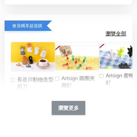
會員獨享超值購
瀏覽全部
Artsign 蜜蜂
Artsign 圓圈夾
長谷川動物造型
釘
圖釘
剪刀
-
NT$ 19.00
NT$ 88.00
-
+
-
+
瀏覽更多
NT$ 19.00
NT$ 19.00
NT$ 173.00
NT$ 66.00
加入購物車