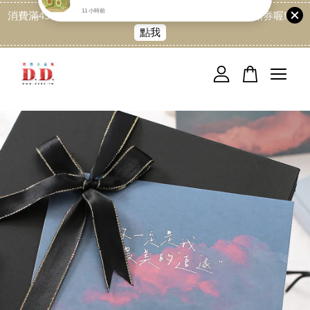
消費滿499免運喔, 記得加LINE:@dede168 領取專屬折扣券喔!
點我
您的購物車目前還是空的。
繼續購物