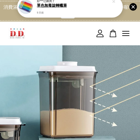
消費滿499免運喔, 記得加LINE:@dede168 領取專屬折扣券喔!
點我
您的購物車目前還是空的。
繼續購物