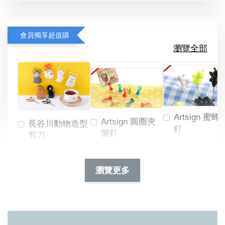
會員獨享超值購
瀏覽全部
Artsign 蜜蜂
Artsign 圓圈夾
長谷川動物造型
釘
圖釘
剪刀
-
NT$ 19.00
NT$ 88.00
-
+
-
+
瀏覽更多
NT$ 19.00
NT$ 19.00
NT$ 173.00
NT$ 66.00
加入購物車