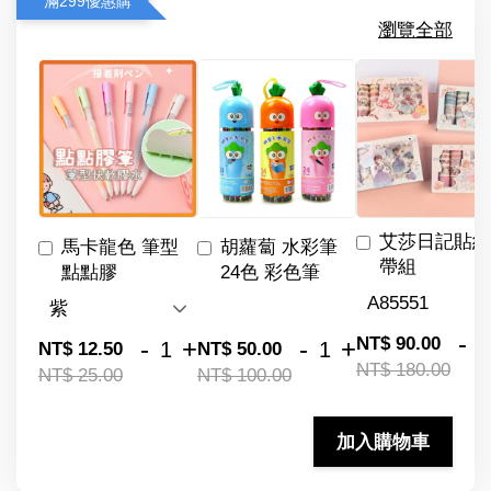
滿299優惠購
瀏覽全部
艾莎日記貼紙
馬卡龍色 筆型
胡蘿蔔 水彩筆
帶組
點點膠
24色 彩色筆
-
NT$ 90.00
-
+
-
+
NT$ 12.50
NT$ 50.00
NT$ 180.00
NT$ 25.00
NT$ 100.00
加入購物車