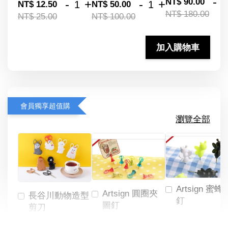
-
NT$ 90.00
-
+
-
+
NT$ 12.50
NT$ 50.00
NT$ 180.00
NT$ 25.00
NT$ 100.00
加入購物車
會員獨享超值購
瀏覽全部
Artsign 蜜蜂
Artsign 圓圈夾
長谷川動物造型
釘
圖釘
剪刀
-
NT$ 19.00