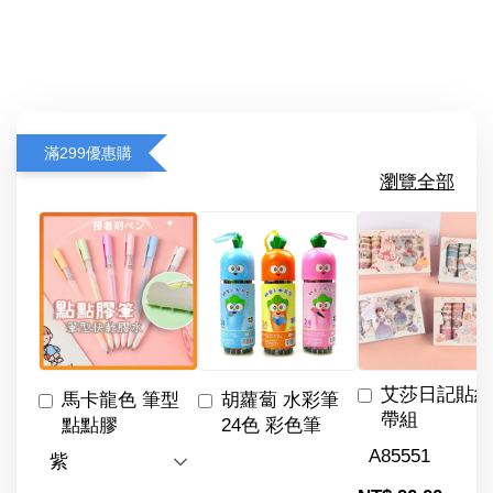
滿299優惠購
瀏覽全部
艾莎日記貼紙
馬卡龍色 筆型
胡蘿蔔 水彩筆
帶組
點點膠
24色 彩色筆