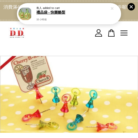
禮品袋 - 快樂酪梨
消費滿499免運喔, 記得加LINE:@dede168 領取專屬折扣券喔!
16 小時前
點我
您的購物車目前還是空的。
繼續購物