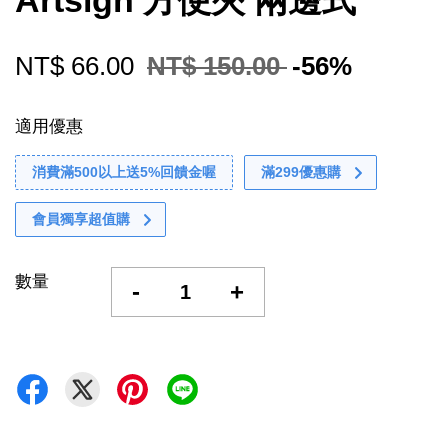
Artsign 方便夾 兩邊式
NT$ 66.00
NT$ 150.00
-56%
適用優惠
消費滿500以上送5%回饋金喔
滿299優惠購
會員獨享超值購
數量
-
+