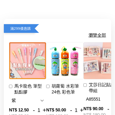
滿299優惠購
瀏覽全部
艾莎日記貼紙
馬卡龍色 筆型
胡蘿蔔 水彩筆
帶組
點點膠
24色 彩色筆
-
NT$ 90.00
-
+
-
+
NT$ 12.50
NT$ 50.00
NT$ 180.00