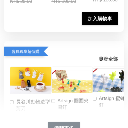
NT$ 25.00
NT$ 100.00
加入購物車
會員獨享超值購
瀏覽全部
Artsign 蜜蜂
Artsign 圓圈夾
長谷川動物造型
釘
圖釘
剪刀
-
NT$ 19.00
NT$ 88.00