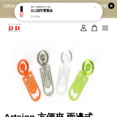
消費滿499免運喔, 記得加LINE:@dede168 領取專屬折扣券喔!
點我
您的購物車目前還是空的。
繼續購物