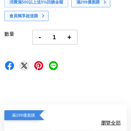
消費滿500以上送5%回饋金喔
滿299優惠購
會員獨享超值購
數量
-
+
滿299優惠購
瀏覽全部