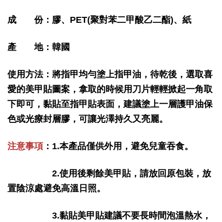
成 份：膠、PET(聚對苯二甲酸乙二酯)、紙
產 地：韓國
使用方法：將指甲均勻塗上指甲油，待乾後，選取喜
愛的美甲貼圖案，拿取的時候用刀片輕輕掀起一角取
下即可，黏貼至指甲貼表面，建議塗上一層護甲油保
色或光療封層膠，可讓光澤持久又亮麗。
注意事項
：1.本產品僅供外用，避免兒童吞食。
2.使用後剩餘美甲貼，請放回原包裝，放
置陰涼處避免高溫日照。
3.黏貼美甲貼建議不要長時間泡溫熱水，