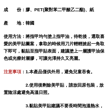
成 份：膠、PET(聚對苯二甲酸乙二酯)、紙
產 地：韓國
使用方法：將指甲均勻塗上指甲油，待乾後，選取喜
愛的美甲貼圖案，拿取的時候用刀片輕輕掀起一角取
下即可，黏貼至指甲貼表面，建議塗上一層護甲油保
色或光療封層膠，可讓光澤持久又亮麗。
注意事項
：1.本產品僅供外用，避免兒童吞食。
2.使用後剩餘美甲貼，請放回原包裝，放
置陰涼處避免高溫日照。
3.黏貼美甲貼建議不要長時間泡溫熱水，