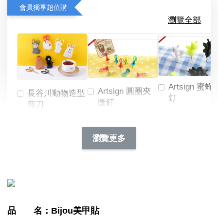
會員獨享超值購
瀏覽全部
Artsign 蜜蜂
Artsign 圓圈夾
長谷川動物造型
釘
圖釘
剪刀
-
NT$ 19.00
NT$ 88.00
-
+
-
+
瀏覽更多
NT$ 19.00
NT$ 19.00
NT$ 173.00
NT$ 66.00
加入購物車
品 名：Bijou美甲貼