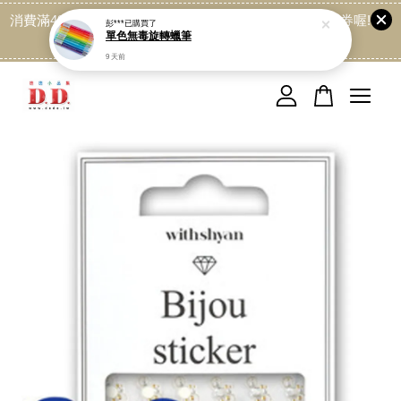
消費滿499免運喔, 記得加LINE:@dede168 領取專屬折扣券喔!
彭***
已購買了
單色無毒旋轉蠟筆
點我
9 天前
您的購物車目前還是空的。
繼續購物