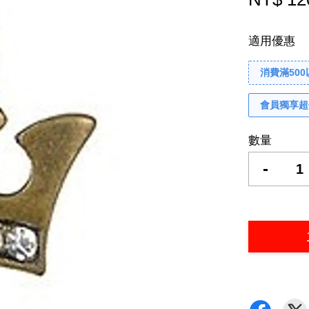
適用優惠
消費滿50
會員獨享超
數量
-