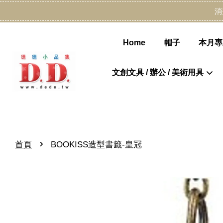
消
Home
帽子
本月專
文創文具 / 辦公 / 美術用具
›
首頁
BOOKISS造型書籤-皇冠