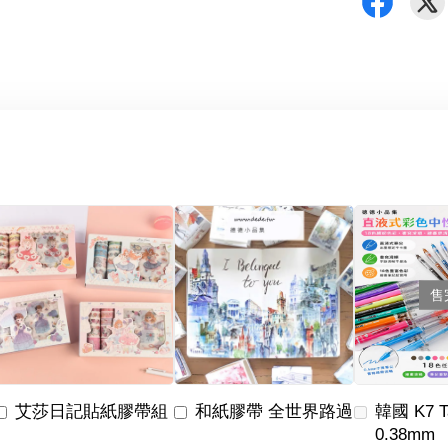
售
艾莎日記貼紙膠帶組
和紙膠帶 全世界路過
韓國 K7 
0.38mm