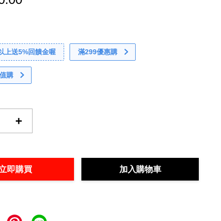
0以上送5%回饋金喔
滿299優惠購
值購
+
立即購買
加入購物車