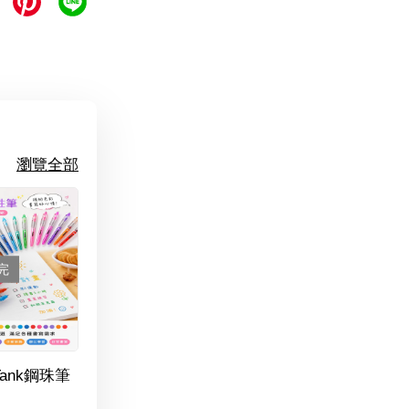
瀏覽全部
完
Tank鋼珠筆