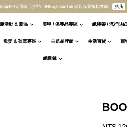
點我
費滿499免運喔, 記得加LINE:@dede168 領取專屬折扣券喔!
屬活動 & 新品
美甲 / 保養品專區
紙膠帶 / 流行貼紙
母嬰 & 孩童專區
主題品牌館
生活百貨
寵
您的購物車目前還是空的。
總目錄
繼續購物
BO
NT$ 12