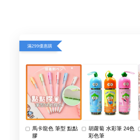
滿299優惠購
馬卡龍色 筆型 點點
胡蘿蔔 水彩筆 24色
膠
彩色筆