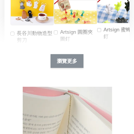
Artsign 蜜蜂
Artsign 圓圈夾
長谷川動物造型
釘
圖釘
剪刀
-
NT$ 19.00
NT$ 88.00
-
+
-
+
瀏覽更多
NT$ 19.00
NT$ 19.00
NT$ 173.00
NT$ 66.00
加入購物車