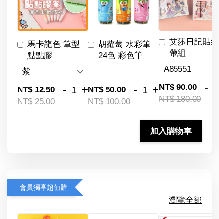
艾莎日記貼紙
馬卡龍色 筆型
胡蘿蔔 水彩筆
帶組
點點膠
24色 彩色筆
-
NT$ 90.00
-
+
-
+
NT$ 12.50
NT$ 50.00
NT$ 180.00
NT$ 25.00
NT$ 100.00
加入購物車
會員獨享超值購
瀏覽全部