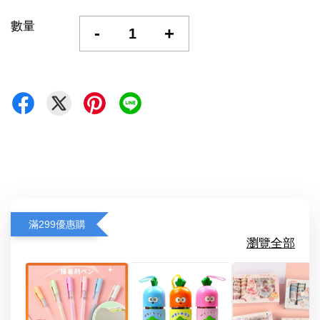
數量
-
+
滿299優惠購
瀏覽全部