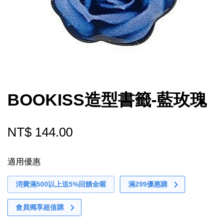
BOOKISS造型書籤-藍玫瑰
NT$ 144.00
適用優惠
消費滿500以上送5%回饋金喔
滿299優惠購
會員獨享超值購