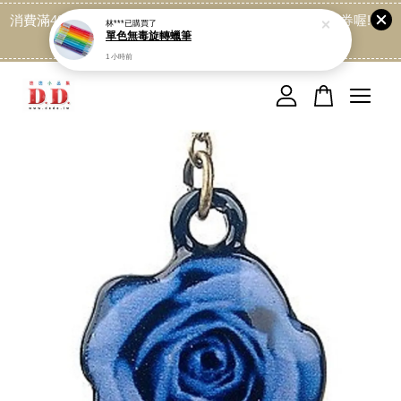
林***
已購買了
消費滿499免運喔, 記得加LINE:@dede168 領取專屬折扣券喔!
單色無毒旋轉蠟筆
點我
1 小時前
您的購物車目前還是空的。
繼續購物