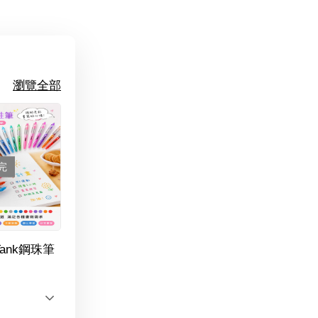
瀏覽全部
完
Tank鋼珠筆