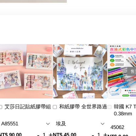
售
艾莎日記貼紙膠帶組
和紙膠帶 全世界路過
韓國 K7 
0.38mm
-
+
-
+
NT$ 90.00
NT$ 45.00