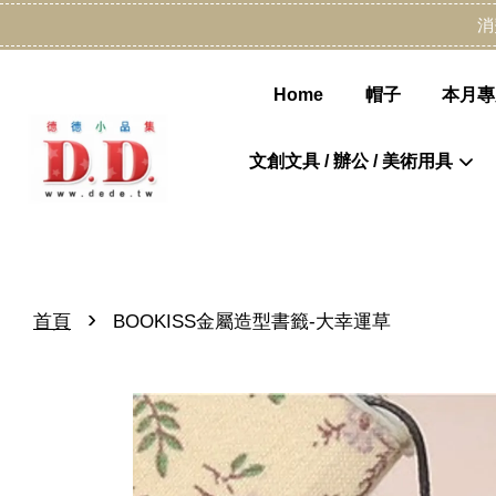
消
Home
帽子
本月專
文創文具 / 辦公 / 美術用具
›
首頁
BOOKISS金屬造型書籤-大幸運草