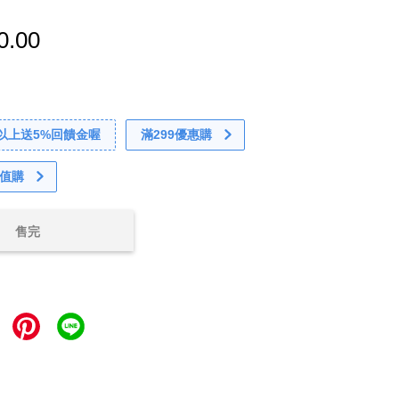
0.00
0以上送5%回饋金喔
滿299優惠購
值購
售完