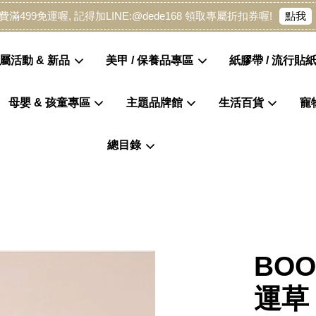
點我
費滿499免運喔, 記得加LINE:@dede168 領取專屬折扣券喔!
屬活動 & 新品
美甲 / 保養品專區
紙膠帶 / 流行貼紙
母嬰 & 孩童專區
主題品牌館
生活百貨
寵
您的購物車目前還是空的。
總目錄
繼續購物
BO
運草