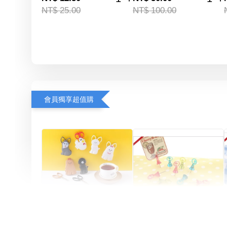
NT$ 25.00
NT$ 100.00
會員獨享超值購
Artsign 圓圈夾 圖釘
長谷川動物造型剪刀