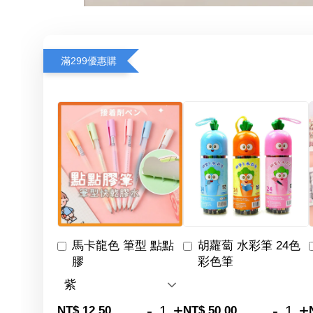
滿299優惠購
馬卡龍色 筆型 點點
胡蘿蔔 水彩筆 24色
膠
彩色筆
-
+
-
+
NT$ 12.50
NT$ 50.00