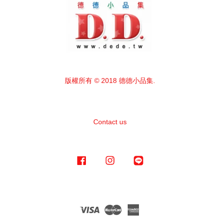
版權所有 © 2018 德德小品集.
Contact us
Facebook
Instagram
Line
Visa
Master
American
Express