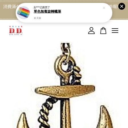
消費滿499免運喔, 記得加LINE:@dede168 領取專屬折扣券喔!
點我
您的購物車目前還是空的。
繼續購物