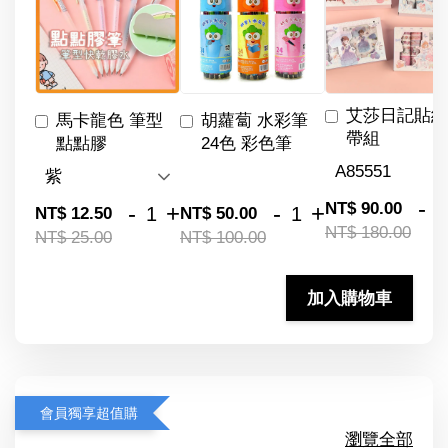
艾莎日記貼紙
馬卡龍色 筆型
胡蘿蔔 水彩筆
帶組
點點膠
24色 彩色筆
-
NT$ 90.00
-
+
-
+
NT$ 12.50
NT$ 50.00
NT$ 180.00
NT$ 25.00
NT$ 100.00
加入購物車
會員獨享超值購
瀏覽全部