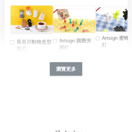
Artsign 蜜蜂
Artsign 圓圈夾
長谷川動物造型
釘
圖釘
剪刀
-
NT$ 19.00
NT$ 88.00
-
+
-
+
瀏覽更多
NT$ 19.00
NT$ 19.00
NT$ 173.00
NT$ 66.00
加入購物車