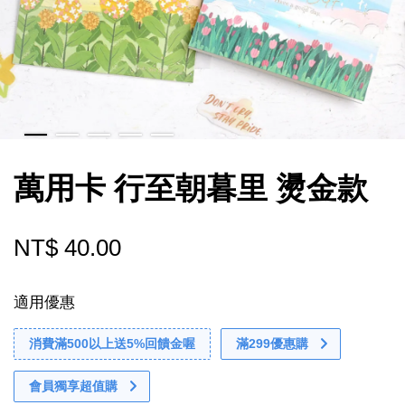
萬用卡 行至朝暮里 燙金款
NT$ 40.00
適用優惠
消費滿500以上送5%回饋金喔
滿299優惠購
會員獨享超值購