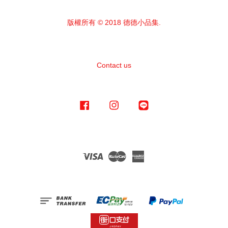
版權所有 © 2018 德德小品集.
Contact us
Facebook
Instagram
Line
Visa
Master
American
Express