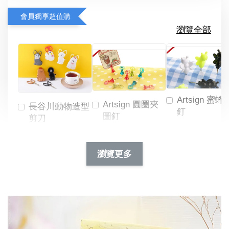
會員獨享超值購
瀏覽全部
Artsign 蜜蜂
Artsign 圓圈夾
長谷川動物造型
釘
圖釘
剪刀
-
NT$ 19.00
NT$ 88.00
-
+
-
+
瀏覽更多
NT$ 19.00
NT$ 19.00
NT$ 173.00
NT$ 66.00
加入購物車