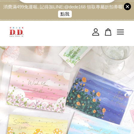
消費滿499免運喔, 記得加LINE:@dede168 領取專屬折扣券喔!
點我
您的購物車目前還是空的。
繼續購物