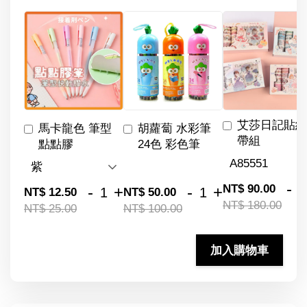
艾莎日記貼紙
馬卡龍色 筆型
胡蘿蔔 水彩筆
帶組
點點膠
24色 彩色筆
-
NT$ 90.00
-
+
-
+
NT$ 12.50
NT$ 50.00
NT$ 180.00
NT$ 25.00
NT$ 100.00
加入購物車