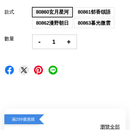
款式
80860玄月星河
80861郁香頌語
80862漫野朝日
80863暮光微雲
數量
-
+
滿299優惠購
瀏覽全部