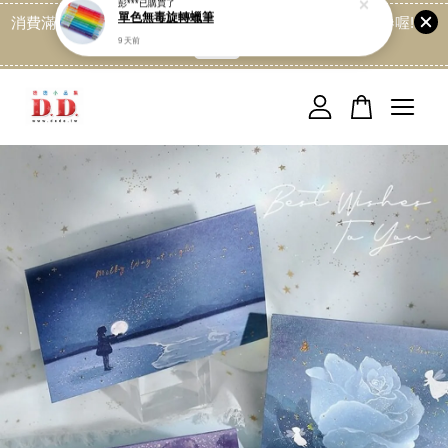
消費滿499免運喔, 記得加LINE:@dede168 領取專屬折扣券喔!
點我
您的購物車目前還是空的。
繼續購物