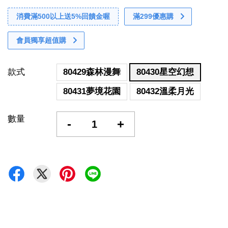
消費滿500以上送5%回饋金喔
滿299優惠購
會員獨享超值購
款式
80429森林漫舞
80430星空幻想
80431夢境花園
80432溫柔月光
數量
-
+