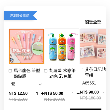
滿299優惠購
瀏覽全部
艾莎日記貼紙
馬卡龍色 筆型
胡蘿蔔 水彩筆
帶組
點點膠
24色 彩色筆
-
NT$ 90.00
-
+
-
+
NT$ 12.50
NT$ 50.00
NT$ 180.00
NT$ 25.00
NT$ 100.00