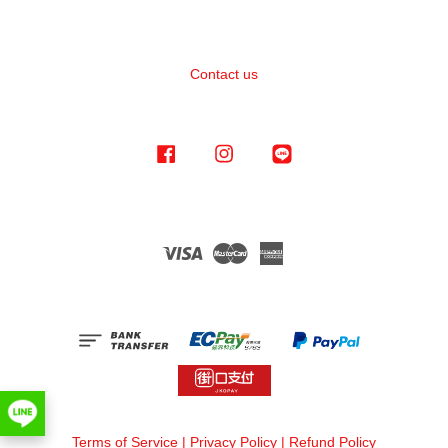
Contact us
Facebook
Instagram
Line
Visa
Master
American
Express
Terms of Service
|
Privacy Policy
|
Refund Policy