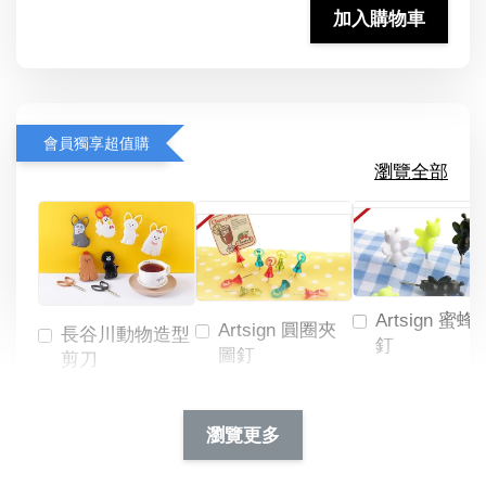
加入購物車
會員獨享超值購
瀏覽全部
Artsign 蜜蜂
Artsign 圓圈夾
長谷川動物造型
釘
圖釘
剪刀
-
NT$ 19.00
NT$ 88.00
-
+
-
+
瀏覽更多
NT$ 19.00
NT$ 19.00
NT$ 173.00
NT$ 66.00