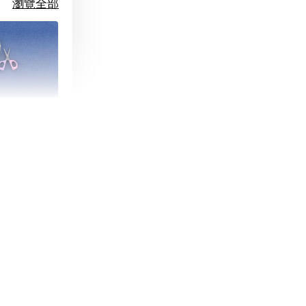
瀏覽全部
朵造型剪刀
-
+
購物車