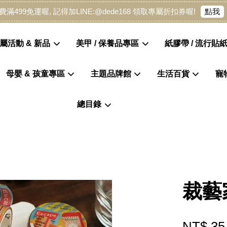
點我
費滿499免運喔, 記得加LINE:@dede168 領取專屬折扣券喔!
屬活動 & 新品
美甲 / 保養品專區
紙膠帶 / 流行貼紙
母嬰 & 孩童專區
主題品牌館
生活百貨
寵
您的購物車目前還是空的。
總目錄
繼續購物
裁藝
NT$ 35