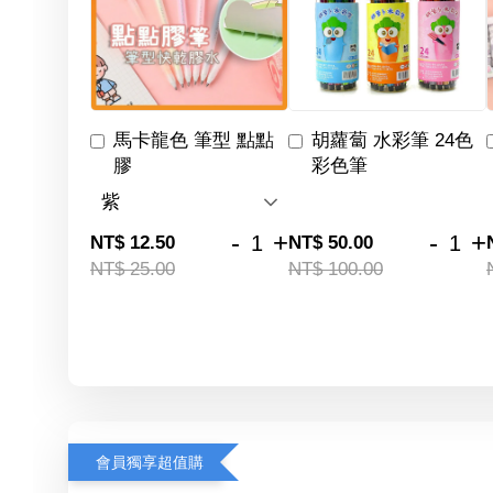
馬卡龍色 筆型 點點
胡蘿蔔 水彩筆 24色
膠
彩色筆
-
+
-
+
NT$ 12.50
NT$ 50.00
NT$ 25.00
NT$ 100.00
會員獨享超值購