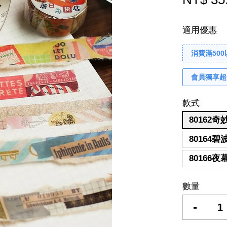
適用優惠
消費滿50
會員獨享超
款式
80162
80164
80166
數量
-