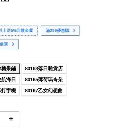
0以上送5%回饋金喔
滿299優惠購
值購
奇妙糖果鋪
80163落日雜貨店
碧波航海日
80165薄荷瑪奇朵
夜幕打字機
80167乙女幻想曲
+