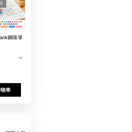
完
Tank鋼珠筆
購物車