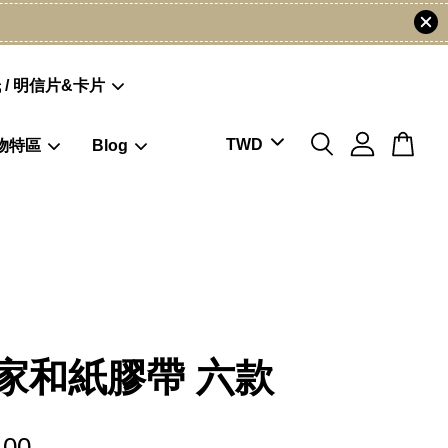
 / 明信片&卡片
物特區
Blog
家和紙膠帶 六款
.00