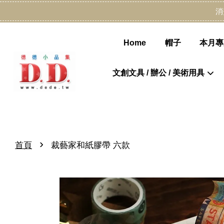
消
Home
帽子
本月專
文創文具 / 辦公 / 美術用具
›
首頁
裁藝家和紙膠帶 六款