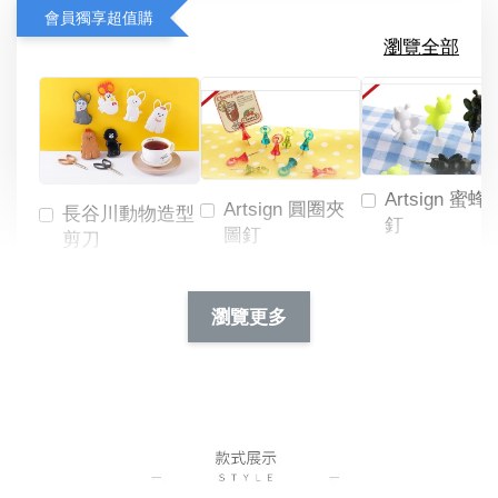
會員獨享超值購
瀏覽全部
Artsign 蜜蜂
Artsign 圓圈夾
長谷川動物造型
釘
圖釘
剪刀
-
NT$ 19.00
NT$ 88.00
-
+
-
+
瀏覽更多
NT$ 19.00
NT$ 19.00
NT$ 173.00
NT$ 66.00
加入購物車