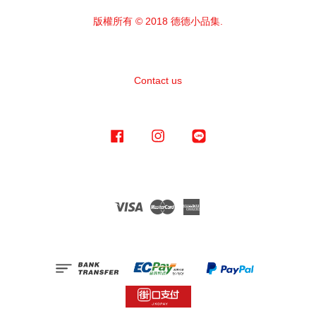
版權所有 © 2018 德德小品集.
Contact us
Facebook
Instagram
Line
Visa
Master
American
Express