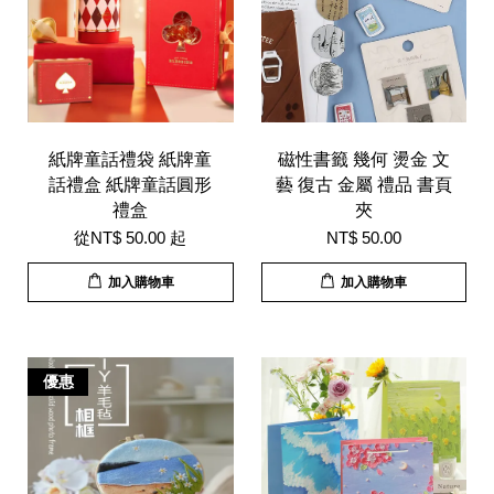
紙牌童話禮袋 紙牌童
磁性書籤 幾何 燙金 文
話禮盒 紙牌童話圓形
藝 復古 金屬 禮品 書頁
禮盒
夾
從
NT$ 50.00
起
NT$ 50.00
加入購物車
加入購物車
優惠