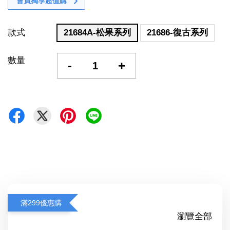
會員獨享超值購
款式
21684A-松果系列
21686-復古系列
數量
-
+
滿299優惠購
瀏覽全部