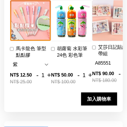
艾莎日記貼紙
馬卡龍色 筆型
胡蘿蔔 水彩筆
帶組
點點膠
24色 彩色筆
-
NT$ 90.00
-
+
-
+
NT$ 12.50
NT$ 50.00
NT$ 180.00
NT$ 25.00
NT$ 100.00
加入購物車