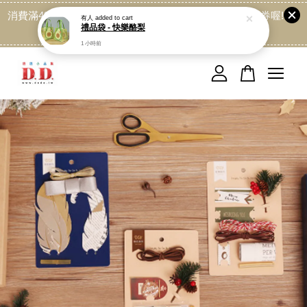
消費滿499免運喔, 記得加LINE:@dede168 領取專屬折扣券喔!
點我
您的購物車目前還是空的。
繼續購物