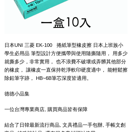
日本UNI 三菱 EK-100 捲紙筆型橡皮擦 日本上班族小
學生必用品 筆型設計方便攜帶與使用隨撕隨用， 用多少
就撕多少，非常實用， 也不浪費不破壞或弄髒其他部分
的橡皮， 讓橡皮一直保持乾淨軟印硬度適中， 能輕鬆擦
除鉛筆字跡， HB~6B筆芯深度皆適用。
德德小品集
一位台灣專業商店, 購買商品皆有保障
結合了日韓最新流行商品, 文具禮品一手包辦, 手帳文創