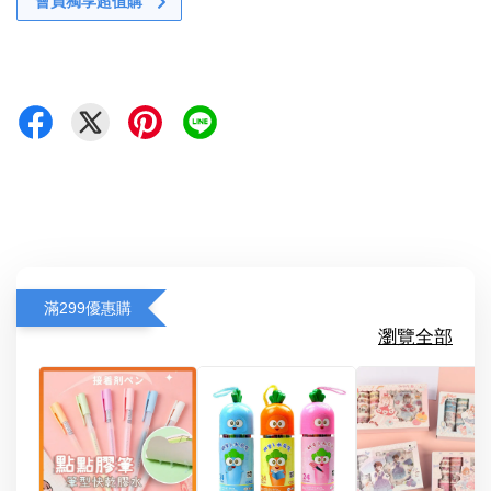
會員獨享超值購
滿299優惠購
瀏覽全部