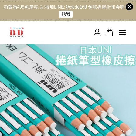
消費滿499免運喔, 記得加LINE:@dede168 領取專屬折扣券喔!
點我
您的購物車目前還是空的。
繼續購物