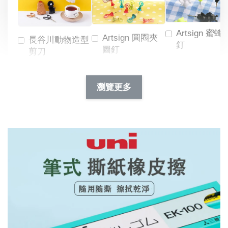
Artsign 蜜蜂
Artsign 圓圈夾
長谷川動物造型
釘
圖釘
剪刀
-
NT$ 19.00
NT$ 88.00
-
+
-
+
瀏覽更多
NT$ 19.00
NT$ 19.00
NT$ 173.00
NT$ 66.00
加入購物車