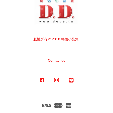
版權所有 © 2018 德德小品集.
Contact us
Facebook
Instagram
Line
Visa
Master
American
Express