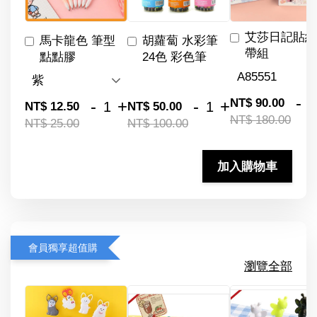
艾莎日記貼紙
馬卡龍色 筆型
胡蘿蔔 水彩筆
帶組
點點膠
24色 彩色筆
-
NT$ 90.00
-
+
-
+
NT$ 12.50
NT$ 50.00
NT$ 180.00
NT$ 25.00
NT$ 100.00
加入購物車
會員獨享超值購
瀏覽全部