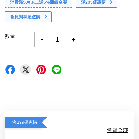
消費滿500以上送5%回饋金喔
滿299優惠購
會員獨享超值購
數量
-
+
滿299優惠購
瀏覽全部