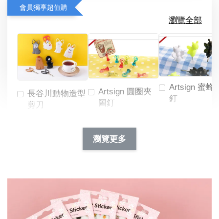
會員獨享超值購
瀏覽全部
Artsign 蜜蜂
Artsign 圓圈夾
長谷川動物造型
釘
圖釘
剪刀
-
NT$ 19.00
NT$ 88.00
-
+
-
+
瀏覽更多
NT$ 19.00
NT$ 19.00
NT$ 173.00
NT$ 66.00
加入購物車