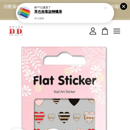
消費滿499免運喔, 記得加LINE:@dede168 領取專屬折扣券喔!
點我
您的購物車目前還是空的。
繼續購物