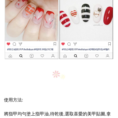
使用方法:
將指甲均勻塗上指甲油,待乾後,選取喜愛的美甲貼圖,拿