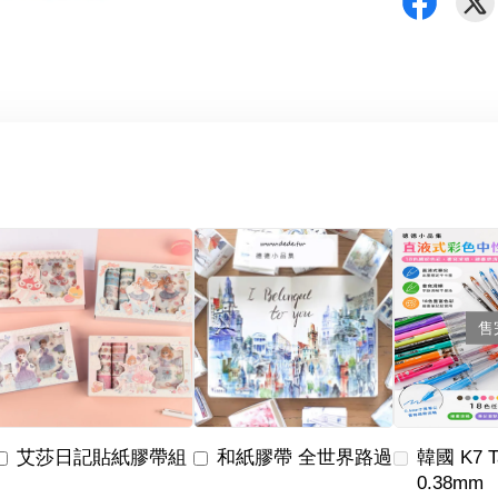
售
艾莎日記貼紙膠帶組
和紙膠帶 全世界路過
韓國 K7 
0.38mm