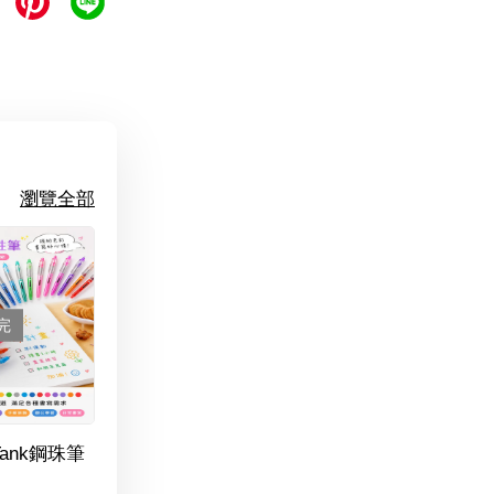
瀏覽全部
完
Tank鋼珠筆