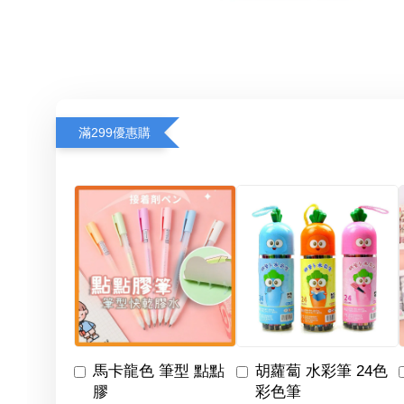
滿299優惠購
馬卡龍色 筆型 點點
胡蘿蔔 水彩筆 24色
膠
彩色筆