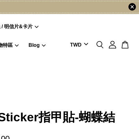
 / 明信片&卡片
物特區
Blog
t Sticker指甲貼-蝴蝶結
.00