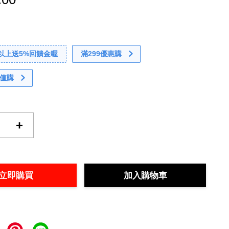
0以上送5%回饋金喔
滿299優惠購
值購
+
立即購買
加入購物車