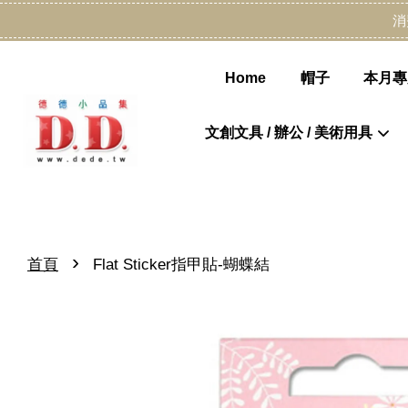
消
Home
帽子
本月專
文創文具 / 辦公 / 美術用具
›
首頁
Flat Sticker指甲貼-蝴蝶結