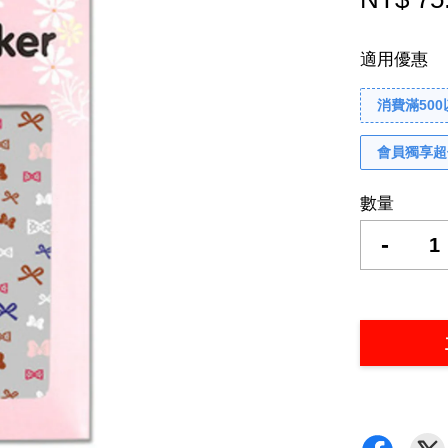
適用優惠
消費滿50
會員獨享超
數量
-