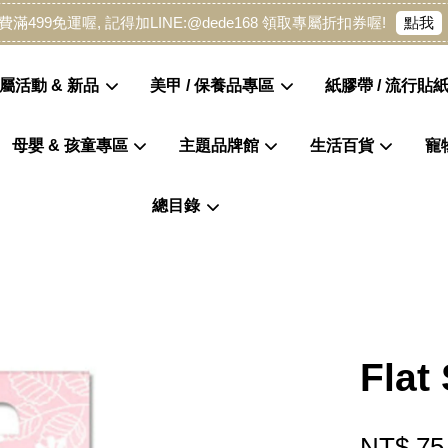
點我
費滿499免運喔, 記得加LINE:@dede168 領取專屬折扣券喔!
屬活動 & 新品
美甲 / 保養品專區
紙膠帶 / 流行貼紙
母嬰 & 孩童專區
主題品牌館
生活百貨
寵
您的購物車目前還是空的。
總目錄
繼續購物
Fla
NT$ 75