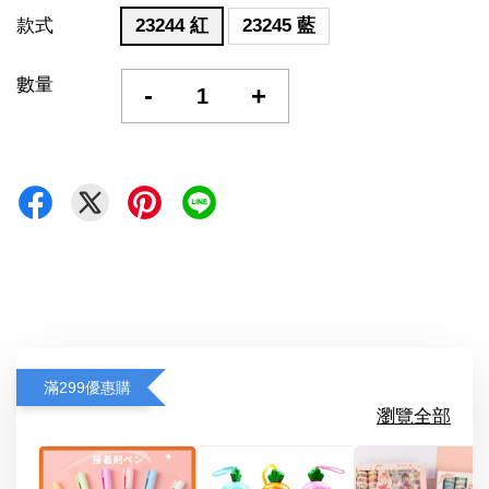
款式
23244 紅
23245 藍
數量
-
+
滿299優惠購
瀏覽全部