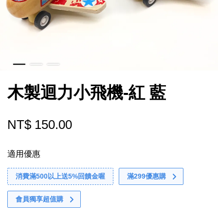
木製迴力小飛機-紅 藍
NT$ 150.00
適用優惠
消費滿500以上送5%回饋金喔
滿299優惠購
會員獨享超值購