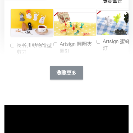
瀏覽全部
Artsign 蜜蜂
Artsign 圓圈夾
長谷川動物造型
釘
圖釘
剪刀
-
NT$ 19.00
NT$ 88.00
-
+
-
+
瀏覽更多
NT$ 19.00
NT$ 19.00
NT$ 173.00
NT$ 66.00
加入購物車