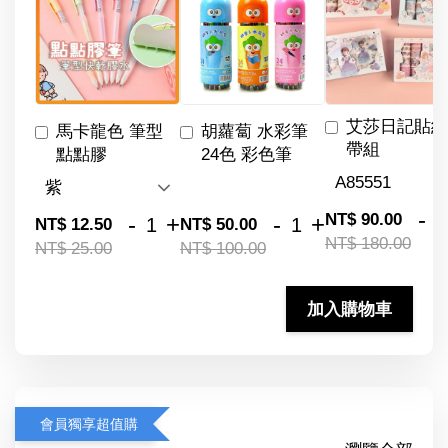
艾莎日記貼紙
馬卡龍色 筆型
胡蘿蔔 水彩筆
帶組
點點膠
24色 彩色筆
-
NT$ 90.00
-
+
-
+
NT$ 12.50
NT$ 50.00
NT$ 180.00
NT$ 25.00
NT$ 100.00
加入購物車
會員獨享超值購