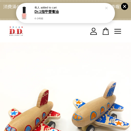
消費滿499免運喔, 記得加LINE:@dede168 領取專屬折扣券喔!
有人
added to cart
Dr.1指甲營養油
點我
4 小時前
您的購物車目前還是空的。
繼續購物