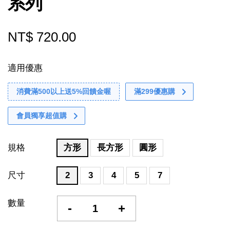
系列
NT$ 720.00
適用優惠
消費滿500以上送5%回饋金喔
滿299優惠購
會員獨享超值購
規格
方形
長方形
圓形
尺寸
2
3
4
5
7
數量
-
+