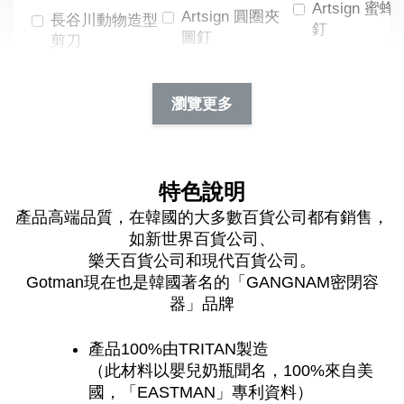
Artsign 蜜蜂
Artsign 圓圈夾
長谷川動物造型
釘
圖釘
剪刀
-
NT$ 19.00
NT$ 88.00
-
+
-
+
瀏覽更多
NT$ 19.00
NT$ 19.00
NT$ 173.00
NT$ 66.00
加入購物車
特色說明
產品高端品質，在韓國的大多數百貨公司都有銷售，
如新世界百貨公司、
樂天百貨公司和現代百貨公司。
Gotman現在也是韓國著名的「GANGNAM密閉容
器」品牌
產品100%由TRITAN製造
（此材料以嬰兒奶瓶聞名，100%來自美
國，「EASTMAN」專利資料）