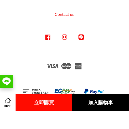
Contact us
Facebook
Instagram
Line
Visa
Master
American
Express
立即購買
加入購物車
HOME
Terms of Service
|
Privacy Policy
|
Refund Policy