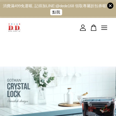
消費滿499免運喔, 記得加LINE:@dede168 領取專屬折扣券喔!
點我
您的購物車目前還是空的。
繼續購物