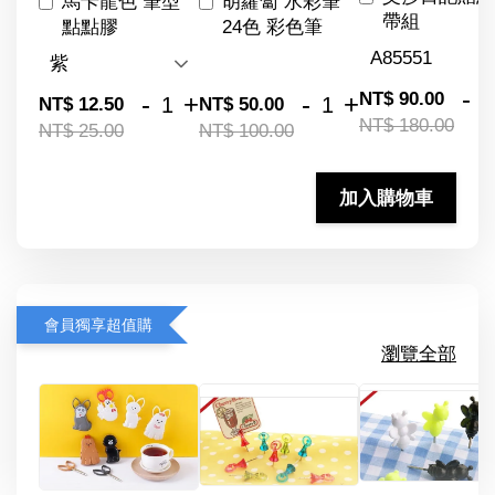
馬卡龍色 筆型
胡蘿蔔 水彩筆
帶組
點點膠
24色 彩色筆
-
NT$ 90.00
-
+
-
+
NT$ 12.50
NT$ 50.00
NT$ 180.00
NT$ 25.00
NT$ 100.00
加入購物車
會員獨享超值購
瀏覽全部