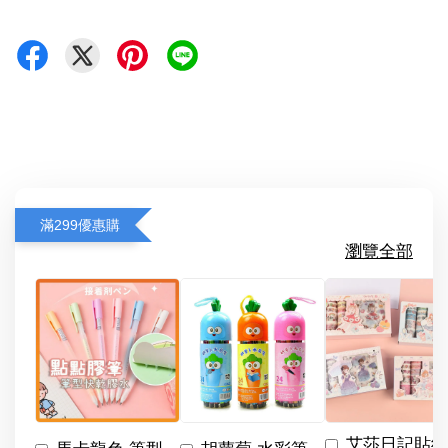
滿299優惠購
瀏覽全部
艾莎日記貼紙