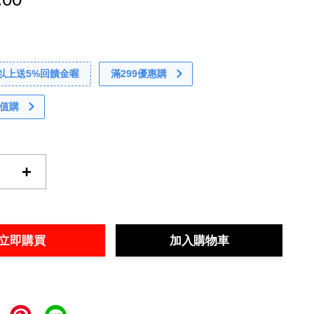
0以上送5%回饋金喔
滿299優惠購
值購
+
立即購買
加入購物車