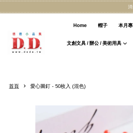
消
Home
帽子
本月專
文創文具 / 辦公 / 美術用具
›
首頁
愛心圖釘 - 50枚入 (混色)