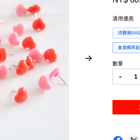
適用優惠
消費滿50
會員獨享超
數量
-