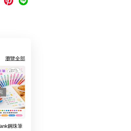
瀏覽全部
完
Tank鋼珠筆