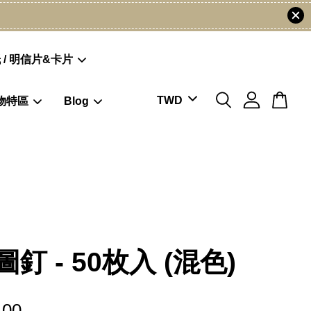
 / 明信片&卡片
物特區
Blog
釘 - 50枚入 (混色)
.00