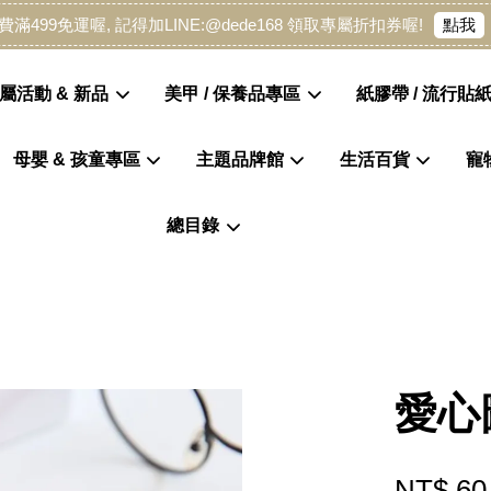
點我
費滿499免運喔, 記得加LINE:@dede168 領取專屬折扣券喔!
屬活動 & 新品
美甲 / 保養品專區
紙膠帶 / 流行貼紙
母嬰 & 孩童專區
主題品牌館
生活百貨
寵
您的購物車目前還是空的。
總目錄
繼續購物
愛心圖
NT$ 60