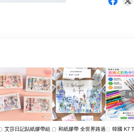
售
艾莎日記貼紙膠帶組
和紙膠帶 全世界路過
韓國 K7 