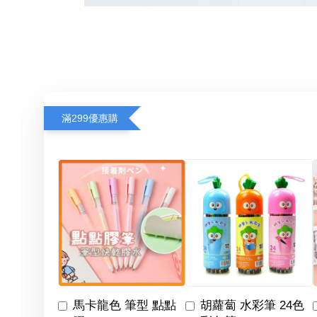
滿299優惠購
馬卡龍色 筆型 點點
胡蘿蔔 水彩筆 24色